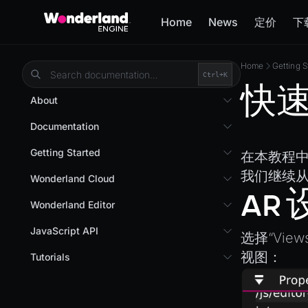
Home
News
定价
下
Home
Getting S
Ctrl+
K
快速开
About
Overview
Documentation
Wonderland Engine
Custom Shaders
Getting Started
在本教程中
WebGL Performance
我们继续
Getting Started
Wonderland Cloud
WebXR
AR
Installation
Introduction
Wonderland Editor
WebXR Development
Quick Start
Servers
Wonderland Editor
JavaScript API
Features
选择“Views
AR
Pages
CLI
I18N
视图：
Editor
Tutorials
AR (Zappar)
Cloud APIs
Component Registry
Prefab
Optimizations
3D UI with React in Wonderland Engine
VR
Subscriptions
Components
PrefabGLTF
Roadmap
Background Effect
Mixed Reality