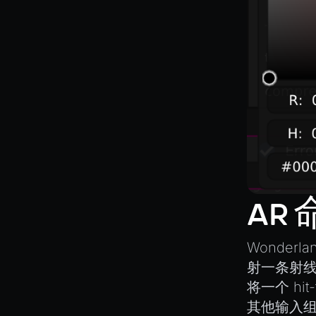
SceneResource
Skin
Texture
TextureManager
UTILS
BitSet
CBORReader
DefaultPropertyCloner
Emitter
AR
GLTFExtensions
Interfaces
Wonder
Logger
射一条射线
math
将一个
hit
RetainEmitter
其他输入组