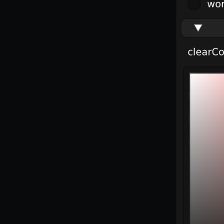
MeshManager
MorphTargets
Object3D
ParticleEffect
ParticleEffectManager
Physics
Pipeline
PipelineManager
ProbeVolumeScenario
ProbeVolumeScenarioManager
RayHit
Resource
ResourceManager
Scene