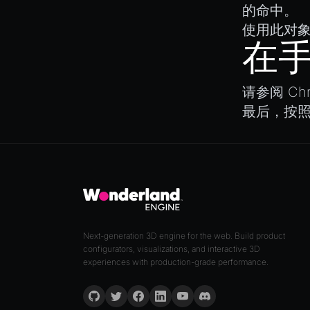
XRSessionState
的命中。
使用此对
在
请参阅
C
最后，按
Next-generation 3D engine for the web. Build product
configurators, visualizations, and interactive 3D
experiences with production-grade performance.