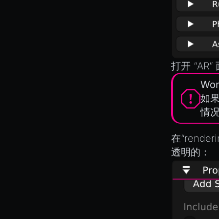
ViewComponent
Streaming .bin files at Runtime
Switching Scenes
RESOURCES
Writing Components in Typescript
Animation
Writing JavaScript Libraries
AnimationGraph
打开 “AR”
AnimationGraphManager
Won
AttributeAccessor
如果
AudioClip
情况
Environment
在“rende
Font
透明的：
Material
MaterialManager
Mesh
MeshAttributeAccessor