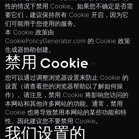
MeshManager
性的情况下禁用 Cookie。如果您不确定是否需
MorphTargets
要它们，建议保持所有 Cookie 开启，因为它
Object3D
们可能用于您使用的服务。
ParticleEffect
本 Cookie 政策由
CookiePolicyGenerator.com
的 Cookie 政策
ParticleEffectManager
生成器协助创建。
Physics
禁用 Cookie
Pipeline
PipelineManager
您可以通过调整浏览器设置来防止 Cookie 的
ProbeVolumeScenario
设置（请查看您的浏览器帮助以了解如何操
ProbeVolumeScenarioManager
作）。请注意，禁用 Cookie 将影响您访问的
RayHit
本网站和其他许多网站的功能。通常，禁用
Resource
Cookie 也将导致禁用本网站的某些功能和特
ResourceManager
性。因此建议您不要禁用 Cookie。
我们设置的
Scene