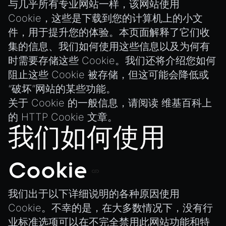
与几乎所有专业网站一样，该网站使用
Streaming .bin files at Runtime
ViewComponent
Cookie，这些是下载到您的计算机上的小文
Switching Scenes
件，用于提升您的体验。本页面解释了它们收
RESOURCES
Writing Components in Typescript
集的信息、我们如何使用这些信息以及为何有
Animation
Writing JavaScript Libraries
时需要存储这些 Cookie。我们还将介绍您如何
AnimationGraph
阻止这些 Cookie 被存储，但这可能会降低或
AnimationGraphManager
“破坏”网站的某些功能。
AttributeAccessor
关于 Cookie 的一般信息，请阅读
维基百科上
AudioClip
的 HTTP Cookie 文章
。
Environment
我们如何使用
Font
Cookie
Material
MaterialManager
我们出于以下详细说明的各种原因使用
Mesh
Cookie。不幸的是，在大多数情况下，没有行
MeshAttributeAccessor
业标准选项可以在不完全禁用此网站功能和特