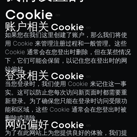
SceneResource
Cookie
Skin
Texture
账户相关 Cookie
TextureManager
如果您在我们这里创建了账户，那么我们将使
用 Cookie 来管理注册过程和一般管理。这些
UTILS
Cookie 通常会在您登出时删除，但在某些情况
BitSet
下，它们可能会保留，以记住您在登出时的网
CBORReader
站偏好。
DefaultPropertyCloner
登录相关 Cookie
Emitter
当您登录时，我们使用 Cookie 来记住这一事
GLTFExtensions
实。这可以防止您每次访问新页面时都需要重
新登录。为了确保您只能在登录时访问受限功
Interfaces
能和区域，这些 Cookie 通常会在您登出时被
Logger
删除或清除。
math
网站偏好 Cookie
RetainEmitter
为了在此网站上为您提供良好的体验，我们提