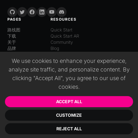
PAGES
RESOURCES
路线图
Quick Start
下载
Quick Start AR
关于
Community
品牌
Blog
LANGUAGE
We use cookies to enhance your experience,
普通话
analyze site traffic, and personalize content. By
English
Español
clicking "Accept All", you agree to our use of
Italiano
cookies.
日本語
Deutsch
Русский
ACCEPT ALL
CUSTOMIZE
© 2026 Wonderland GmbH. All rights reserved.
REJECT ALL
公司信息
EULA
隐私政策
服务条款
Cookies