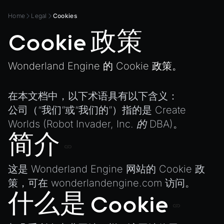
Development Flow
Native Components
WL
Release & Deploy
Changing Material Properties at Runtime
JavaScript
Home
Legal
Cookies
Directory Structure
WonderlandEngine
Royalty
Connect Wonderland Engine to Coding Agents via
Unity to Wonderland
Cookie 政策
Views
MCP
XR
Plugins
Create a Texture with Canvas2D
COMPONENTS
Wonderland Engine 的 Cookie 政策。
Source Control
Exporting Models from Blender
AnimationComponent
CI/CD
Exporting Wonderland Engine Mesh as OBJ file
BrokenComponent
在本文档中，以下术语具有以下含义：
Handling 3D Cursor Clicks
公司
（“我们”或“我们的”）指的是
Create
CollisionComponent
How to build XR-only Components
Worlds (Robot Invader, Inc. 的 DBA)
。
Component
Integrate the CrazyGames SDK
简介
InputComponent
Integrate the VIVERSE Avatar SDK
LightComponent
Introduction to Texture Atlasses
这是 Wonderland Engine 网站的 Cookie 政
MeshComponent
策，可在
wonderlandengine.com
访问。
Loading GLTF/GLB at Runtime
ParticleEffectComponent
什么是 Cookie
Rendering Simplified Chinese Characters
PhysXComponent
Spawning Objects at Runtime
TextComponent