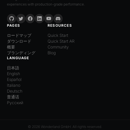
experiences with production-grade performance.
PAGES
RESOURCES
ロードマップ
Quick Start
ダウンロード
Quick Start AR
概要
Community
ブランディング
Blog
LANGUAGE
日本語
English
Español
Italiano
Deutsch
普通话
Русский
© 2026 Wonderland GmbH. All rights reserved.