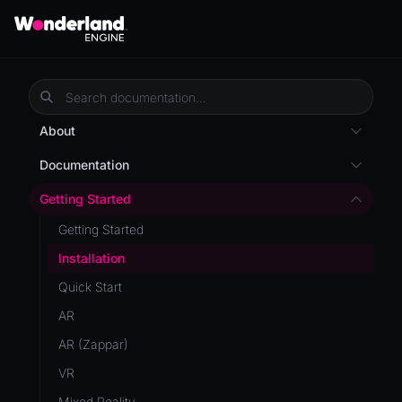
About
Overview
Documentation
Wonderland Engine
Custom Shaders
Getting Started
WebGL Performance
Getting Started
WebXR
Installation
WebXR Development
Quick Start
Features
AR
Editor
AR (Zappar)
Optimizations
VR
Roadmap
Mixed Reality