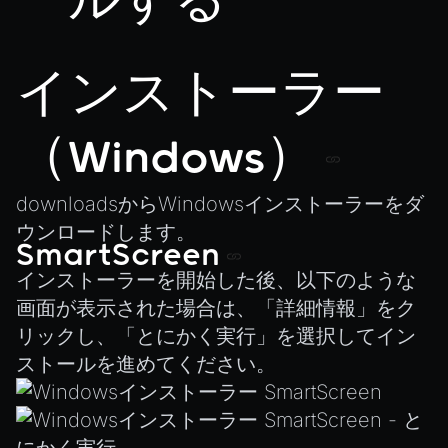
ールする
CI/CD
Exporting Wonderland Engine Mesh as OBJ file
BrokenComponent
Handling 3D Cursor Clicks
CollisionComponent
How to build XR-only Components
インストーラー
Component
Integrate the CrazyGames SDK
InputComponent
Integrate the VIVERSE Avatar SDK
（Windows）
LightComponent
Introduction to Texture Atlasses
MeshComponent
downloads
からWindowsインストーラーをダ
Loading GLTF/GLB at Runtime
ParticleEffectComponent
ウンロードします。
Rendering Simplified Chinese Characters
SmartScreen
PhysXComponent
Spawning Objects at Runtime
インストーラーを開始した後、以下のような
TextComponent
Streaming .bin files at Runtime
画面が表示された場合は、「詳細情報」をク
ViewComponent
Switching Scenes
リックし、「とにかく実行」を選択してイン
RESOURCES
ストールを進めてください。
Writing Components in Typescript
Animation
Writing JavaScript Libraries
AnimationGraph