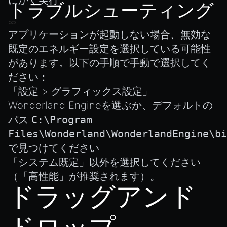
AnimationGraphManager
トラブルシューティング
AttributeAccessor
アプリケーションが起動しない場合
、無効な
AudioClip
既定のエネルギー設定を選択している可能性
Environment
があります。以下の手順で手動で選択してく
Font
ださい：
Material
「設定 > グラフィックス設定」
MaterialManager
Wonderland Engineを選ぶか、デフォルトの
Mesh
パス
C:\Program
MeshAttributeAccessor
Files\Wonderland\WonderlandEngine\bi
で見つけてください
MeshManager
「システム既定」以外を選択してください
MorphTargets
（「高性能」が推奨されます）。
Object3D
ドラッグアンド
ParticleEffect
ParticleEffectManager