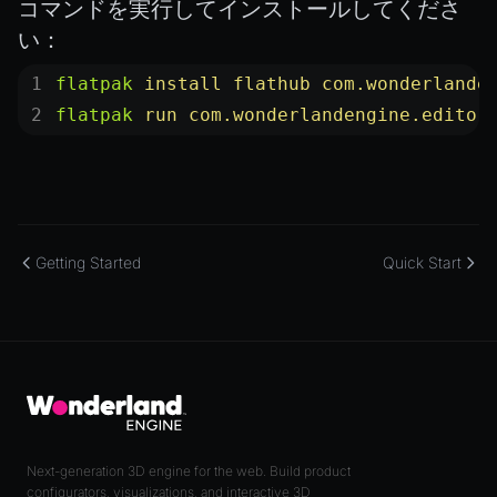
コマンドを実行してインストールしてくださ
BitSet
い：
CBORReader
DefaultPropertyCloner
flatpak
 install
 flathub
 com.wonderlande
flatpak
 run
 com.wonderlandengine.editor
Emitter
GLTFExtensions
Interfaces
Logger
math
Getting Started
Quick Start
RetainEmitter
XRSessionState
Next-generation 3D engine for the web. Build product
configurators, visualizations, and interactive 3D