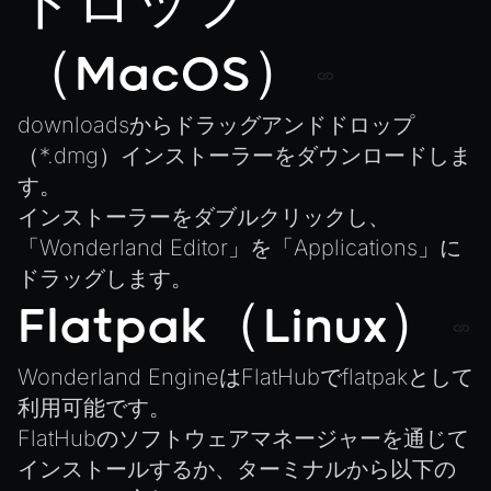
ドロップ
Physics
Pipeline
（MacOS）
PipelineManager
ProbeVolumeScenario
downloads
からドラッグアンドドロップ
ProbeVolumeScenarioManager
（*.dmg）インストーラーをダウンロードしま
RayHit
す。
Resource
インストーラーをダブルクリックし、
「Wonderland Editor」を「Applications」に
ResourceManager
ドラッグします。
Scene
Flatpak（Linux）
SceneResource
Skin
Wonderland Engineは
FlatHub
でflatpakとして
Texture
利用可能です。
TextureManager
FlatHubのソフトウェアマネージャーを通じて
インストールするか、ターミナルから以下の
UTILS