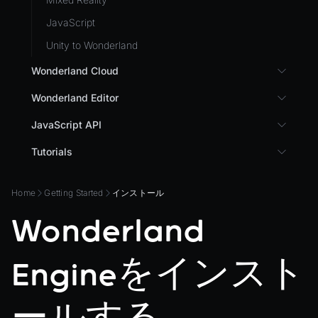
Release & Deploy
JavaScript
Royalty
Unity to Wonderland
Wonderland Cloud
Introduction
Wonderland Editor
Servers
Wonderland Editor
JavaScript API
Pages
CLI
I18N
Tutorials
Cloud APIs
Component Registry
Prefab
3D UI with React in Wonderland Engine
Subscriptions
Components
Home
Getting Started
インストール
PrefabGLTF
Background Effect
Development Flow
Native Components
WL
Wonderland
Changing Material Properties at Runtime
Directory Structure
WonderlandEngine
Connect Wonderland Engine to Coding Agents via
Views
MCP
XR
Engineをインスト
Plugins
Create a Texture with Canvas2D
COMPONENTS
Source Control
Exporting Models from Blender
AnimationComponent