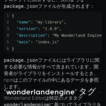
XRSessionState
package.json
ファイルが生成されます：
{
  "name"
: 
"my-library"
,
  "version"
: 
"1.0.0"
,
  "description"
: 
"My Wonderland Engine 
  "main"
: 
"index.js"
}
package.json
ファイルにはライブラリに関
する必要な情報がすべて含まれています。開
発者がライブラリをインストールするとき、
npmはこのファイルの中にあるデータを参照
します。
‘wonderlandengine’ タグ
Wonderland Editorは特定のメタタグ
wonderlandengine
に基づいてライブラリを