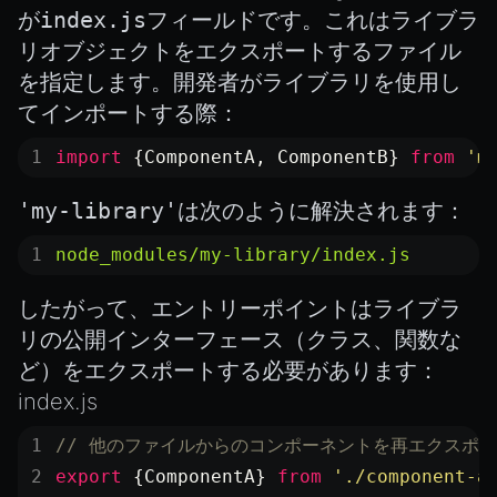
が
index.js
フィールドです。これはライブラ
リオブジェクトをエクスポートするファイル
を指定します。開発者がライブラリを使用し
てインポートする際：
import
 {ComponentA, ComponentB} 
from
 'm
'my-library'
は次のように解決されます：
node_modules/my-library/index.js
したがって、エントリーポイントはライブラ
リの公開インターフェース（クラス、関数な
ど）を
エクスポート
する必要があります：
index.js
// 他のファイルからのコンポーネントを再エクスポ
export
 {ComponentA} 
from
 './component-a