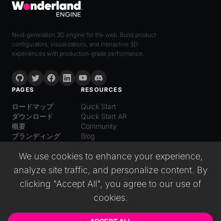
Next-generation 3D engine for the web. Build product
configurators, visualizations, and interactive 3D
experiences with production-grade performance.
PAGES
RESOURCES
ロードマップ
Quick Start
ダウンロード
Quick Start AR
概要
Community
ブランディング
Blog
LANGUAGE
We use cookies to enhance your experience,
日本語
analyze site traffic, and personalize content. By
English
Español
clicking "Accept All", you agree to our use of
Italiano
cookies.
Deutsch
普通话
Русский