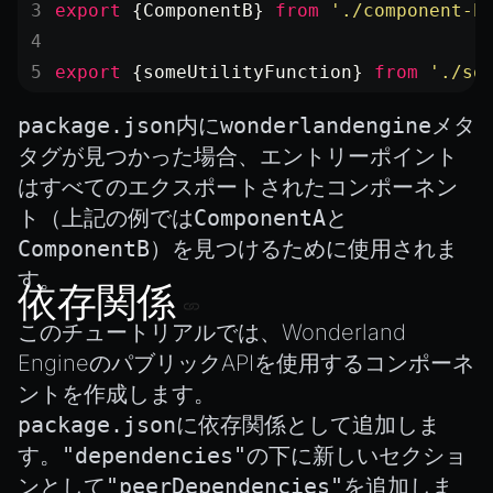
export
 {ComponentB} 
from
 './component-b
export
 {someUtilityFunction} 
from
 './so
package.json
内に
wonderlandengine
メタ
タグが見つかった場合、エントリーポイント
はすべてのエクスポートされたコンポーネン
ト（上記の例では
ComponentA
と
ComponentB
）を見つけるために使用されま
す。
依存関係
このチュートリアルでは、Wonderland
EngineのパブリックAPIを使用するコンポーネ
ントを作成します。
package.json
に依存関係として追加しま
す。
"dependencies"
の下に新しいセクショ
ンとして
"peerDependencies"
を追加しま