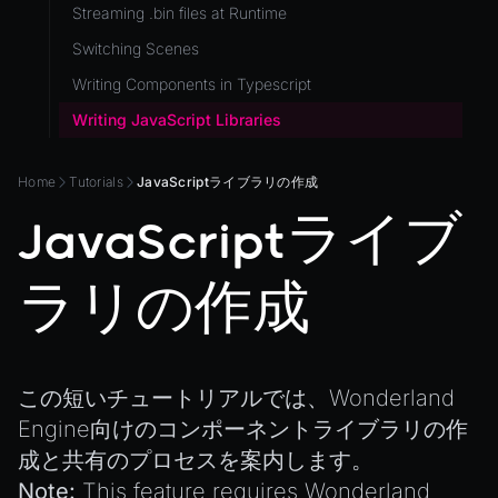
Streaming .bin files at Runtime
ViewComponent
Switching Scenes
RESOURCES
Writing Components in Typescript
Animation
Writing JavaScript Libraries
AnimationGraph
AnimationGraphManager
Home
Tutorials
JavaScriptライブラリの作成
AttributeAccessor
JavaScriptライブ
AudioClip
Environment
ラリの作成
Font
Material
MaterialManager
この短いチュートリアルでは、Wonderland
Engine向けのコンポーネントライブラリの作
Mesh
成と共有のプロセスを案内します。
MeshAttributeAccessor
Note:
This feature requires Wonderland