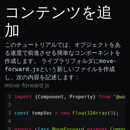
コンテンツを追
加
このチュートリアルでは、オブジェクトをあ
る速度で前進させる簡単なコンポーネントを
作成します。 ライブラリフォルダに
move-
forward.js
という新しいファイルを作成
し、次の内容を記述します：
move-forward.js
import
 {Component, Property} 
from
 '@won
const
 tempVec
 =
 new
 Float32Array
(
3
);
export
 class
 MoveForward
 extends
 Compon