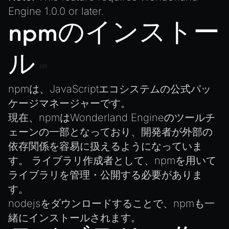
MeshManager
Engine 1.0.0 or later.
MorphTargets
npmのインストー
Object3D
ParticleEffect
ル
ParticleEffectManager
Physics
npm
は、JavaScriptエコシステムの公式パッ
Pipeline
ケージマネージャーです。
PipelineManager
現在、npmはWonderland Engineのツールチ
ェーンの一部となっており、開発者が外部の
ProbeVolumeScenario
依存関係を容易に扱えるようになっていま
ProbeVolumeScenarioManager
す。 ライブラリ作成者として、npmを用いて
RayHit
ライブラリを管理・公開する必要がありま
Resource
す。
ResourceManager
nodejs
をダウンロードすることで、npmも一
Scene
緒にインストールされます。