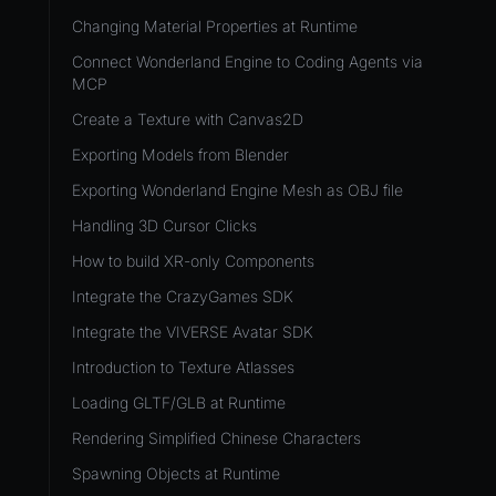
Development Flow
Native Components
WL
Release & Deploy
Changing Material Properties at Runtime
JavaScript
Directory Structure
WonderlandEngine
Royalty
Connect Wonderland Engine to Coding Agents via
Unity to Wonderland
Views
MCP
XR
Plugins
Create a Texture with Canvas2D
COMPONENTS
Source Control
Exporting Models from Blender
AnimationComponent
CI/CD
Exporting Wonderland Engine Mesh as OBJ file
BrokenComponent
Handling 3D Cursor Clicks
CollisionComponent
How to build XR-only Components
Component
Integrate the CrazyGames SDK
InputComponent
Integrate the VIVERSE Avatar SDK
LightComponent
Introduction to Texture Atlasses
MeshComponent
Loading GLTF/GLB at Runtime
ParticleEffectComponent
Rendering Simplified Chinese Characters
PhysXComponent
Spawning Objects at Runtime
TextComponent