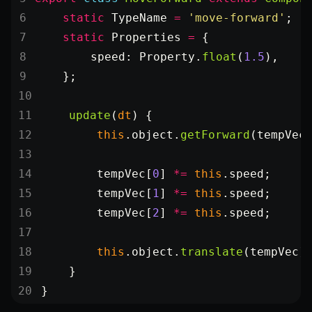
    static
 TypeName
 =
 'move-forward'
;
    static
 Properties
 =
 {
        speed: Property.
float
(
1.5
),
    };
    update
(
dt
) {
        this
.object.
getForward
(tempVec
        tempVec[
0
] 
*=
 this
.speed;
        tempVec[
1
] 
*=
 this
.speed;
        tempVec[
2
] 
*=
 this
.speed;
        this
.object.
translate
(tempVec)
    }
}