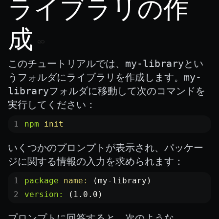
SceneResource
ライブラリの作
Skin
Texture
成
TextureManager
このチュートリアルでは、
my-library
とい
UTILS
うフォルダにライブラリを作成します。
my-
BitSet
library
フォルダに移動して次のコマンドを
CBORReader
実行してください：
DefaultPropertyCloner
npm
 init
Emitter
GLTFExtensions
いくつかのプロンプトが表示され、パッケー
ジに関する情報の入力を求められます：
Interfaces
Logger
package
 name:
 (my-library)
math
version:
 (1.0.0)
RetainEmitter
プロンプトに回答すると、次のような