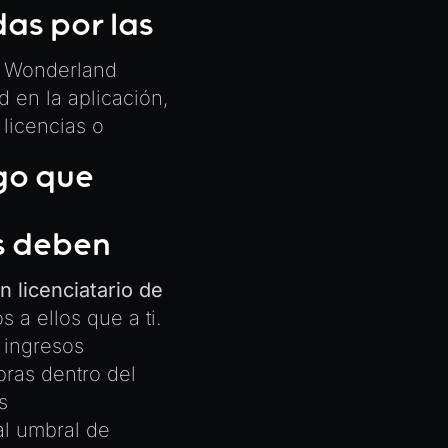
as por las
n Wonderland
d en la aplicación,
 licencias o
ngo que
os deben
n licenciatario de
s a ellos que a ti.
e ingresos
pras dentro del
s
al umbral de