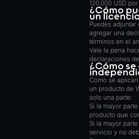
ParticleEffect
120,000 USD por
¿Cómo pue
ParticleEffectManager
un licenc
Physics
Puedes adjuntar e
Pipeline
agregar una decl
PipelineManager
términos en el a
Vale la pena hac
ProbeVolumeScenario
declaraciones de 
ProbeVolumeScenarioManager
¿Cómo se a
independ
RayHit
Cómo se aplican 
Resource
un producto de 
ResourceManager
solo una parte:
Scene
Si la mayor parte
SceneResource
producto
que cons
Skin
Si la mayor parte
Texture
servicio
y no deb