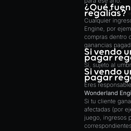
para ese año.
Animation
Rendering Simplified Chinese
¿Qué fuent
Characters
AnimationGraph
regalías?
Spawning Objects at Runtime
AnimationGraphManager
Cualquier ingres
Engine, por ejemp
Streaming .bin files at Runtime
AttributeAccessor
compras dentro de
Switching Scenes
AudioClip
ganancias pagada
Writing Components in
Environment
Si vendo u
Typescript
pagar reg
Font
Writing JavaScript Libraries
Sí, sujeto al um
Material
Si vendo u
pagar reg
MaterialManager
Eres responsabl
Mesh
Wonderland Eng
MeshAttributeAccessor
Si tu cliente gan
MeshManager
afectadas (por e
MorphTargets
juego, ingresos p
Object3D
correspondientes