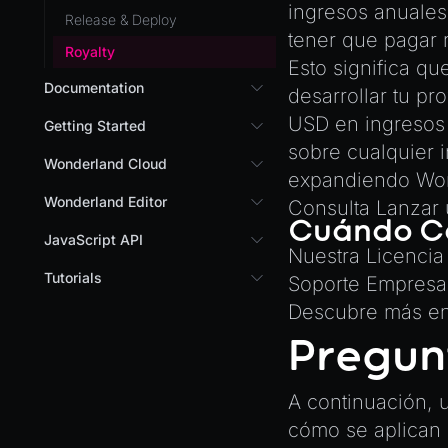
ingresos anuale
Release & Deploy
tener que pagar 
Royalty
Esto significa q
Documentation
desarrollar tu pr
USD en ingresos 
Custom Shaders
Getting Started
sobre cualquier 
Getting Started
Wonderland Cloud
expandiendo Won
Installation
Introduction
Wonderland Editor
Consulta
Lanzar 
Cuándo Ca
Quick Start
Servers
Wonderland Editor
JavaScript API
Nuestra Licencia
AR
Pages
CLI
I18N
Tutorials
Soporte Empresar
AR (Zappar)
Cloud APIs
Component Registry
Prefab
Descubre más
e
3D UI with React in
VR
Subscriptions
Components
Wonderland Engine
PrefabGLTF
Pregun
Mixed Reality
Development Flow
Native Components
Background Effect
WL
JavaScript
Directory Structure
Changing Material Properties
A continuación, 
WonderlandEngine
Unity to Wonderland
at Runtime
cómo se aplican 
Views
XR
Connect Wonderland Engine to