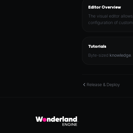
Editor Overview
The visual editor allow
configuration of custo
Tutorials
Byte-sized
knowledge
.
Release & Deploy