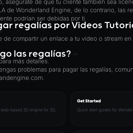
, asegúrate de que tu cliente también sea licenc
A de Wonderland Engine, de lo contrario, las re
iente podrían ser debidas por ti.
r regalías por Videos Tutori
re de compartir un enlace a tu video o stream en
o las regalías?
para más detalles.
engas problemas para pagar las regalías, comu
landengine.com
.
Get Started
 web-based 3D engine for 3D,
Quick start guides for Wonde