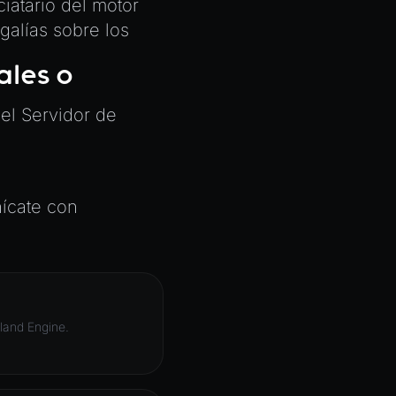
iatario del motor
galías sobre los
ales o
 el
Servidor de
nícate con
rland Engine.