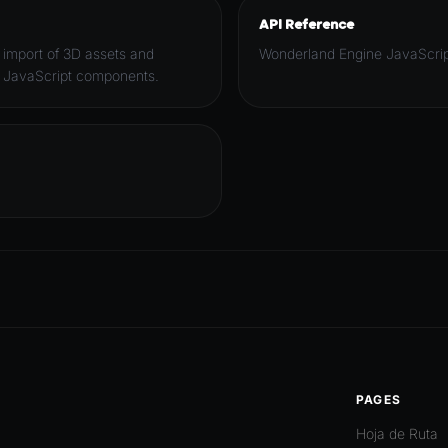
API Reference
s import of 3D assets and
Wonderland Engine JavaScrip
m JavaScript components.
PAGES
Hoja de Ruta