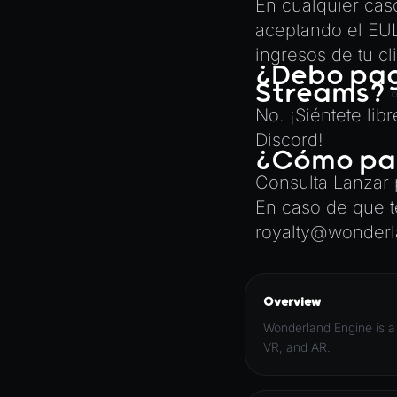
TextureManager
En cualquier caso
aceptando el EUL
UTILS
ingresos de tu cl
BitSet
¿Debo paga
Streams?
CBORReader
No. ¡Siéntete lib
DefaultPropertyCloner
Discord
!
Emitter
¿Cómo pag
GLTFExtensions
Consulta
Lanzar
En caso de que t
Interfaces
royalty@wonder
Logger
math
RetainEmitter
Overview
XRSessionState
Wonderland Engine is a
VR, and AR.