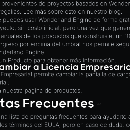
s provenientes de proyectos basados en Wonder
regalías. Lee más sobre esto
en nuestro blog
.
ue puedes usar Wonderland Engine de forma grat
oyecto, sin costo inicial, pero una vez que gen
anuales de los productos que construiste, un 1
ingreso por encima del umbral nos permite segu
derland Engine.
un Producto
para obtener más información.
mbiar a Licencia Empresari
 Empresarial permite cambiar la pantalla de car
ial.
n nuestra página de productos
.
tas Frecuentes
una lista de preguntas frecuentes para ayudart
los términos del
EULA
, pero en caso de duda, c