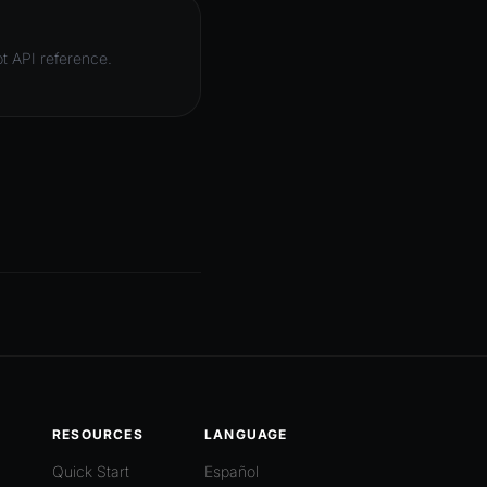
t API reference.
RESOURCES
LANGUAGE
Quick Start
Español