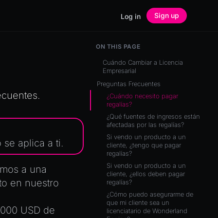
Sign up
Log in
ON THIS PAGE
Cuándo Cambiar a Licencia
Empresarial
Preguntas Frecuentes
ecuentes.
¿Cuándo necesito pagar
regalías?
¿Qué fuentes de ingresos están
afectadas por las regalías?
Si vendo un producto a un
 se aplica a ti.
cliente, ¿tengo que pagar
regalías?
Si vendo un producto a un
amos a una
cliente, ¿ellos deben pagar
sto
en nuestro
regalías?
¿Cómo puedo asegurarme de
que mi cliente sea un
0,000 USD de
licenciatario de Wonderland