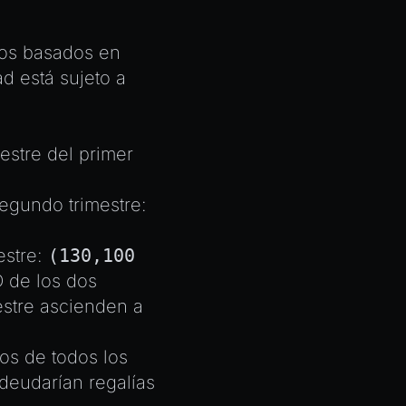
tos basados en
d está sujeto a
estre del primer
egundo trimestre:
estre:
(130,100
 de los dos
estre ascienden a
os de todos los
eudarían regalías