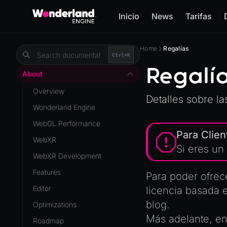
Inicio
News
Tarifas
Home
Regalías
Ctrl+
K
Regalí
About
Overview
Detalles sobre l
Wonderland Engine
WebGL Performance
Para Clien
WebXR
Si eres un
WebXR Development
Features
Para poder ofrec
Editor
licencia basada 
blog
.
Optimizations
Más adelante, e
Roadmap