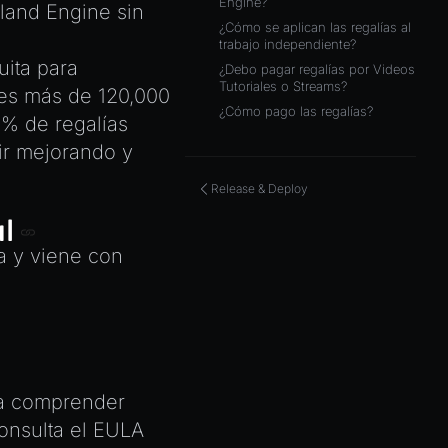
Engine?
land Engine sin
¿Cómo se aplican las regalías al
trabajo independiente?
uita para
¿Debo pagar regalías por Videos
Tutoriales o Streams?
eres más de 120,000
¿Cómo pago las regalías?
0% de regalías
ir mejorando y
Release & Deploy
al
ga y viene con
e a comprender
onsulta el
EULA