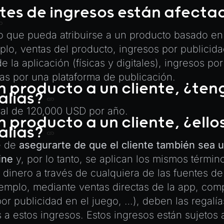
es de ingresos están afectad
o que pueda atribuirse a un producto basado e
lo, ventas del producto, ingresos por publicida
 la aplicación (físicas y digitales), ingresos por
s por una plataforma de publicación.
n producto a un cliente, ¿te
alías?
bral de 120,000 USD por año.
n producto a un cliente, ¿ell
alías?
e de
asegurarte de que el cliente también sea u
ine
y, por lo tanto, se aplican los mismos término
a dinero a través de cualquiera de las fuentes d
jemplo, mediante ventas directas de la app, com
or publicidad en el juego, …), deben las regalía
 a estos ingresos. Estos ingresos están sujetos 