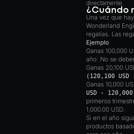
directamente.
Plugins
Coding Agents via MCP
¿Cuándo n
COMPONENTS
Source Control
Create a Texture with
Una vez que hay
AnimationComponent
Canvas2D
CI/CD
Wonderland Engin
BrokenComponent
Exporting Models from Blender
regalías. Las reg
CollisionComponent
Exporting Wonderland Engine
Ejemplo
Component
Mesh as OBJ file
Ganas 100,000 US
InputComponent
Handling 3D Cursor Clicks
año: No se deben
LightComponent
How to build XR-only
Ganas 20,100 USD
Components
MeshComponent
(120,100 USD 
Integrate the CrazyGames
Ganas 10,000 USD
ParticleEffectComponent
SDK
USD - 120,000
PhysXComponent
Integrate the VIVERSE Avatar
primeros trimestr
SDK
TextComponent
1,000.00 USD.
Introduction to Texture
ViewComponent
Si en el año sig
Atlasses
productos basad
RESOURCES
Loading GLTF/GLB at Runtime