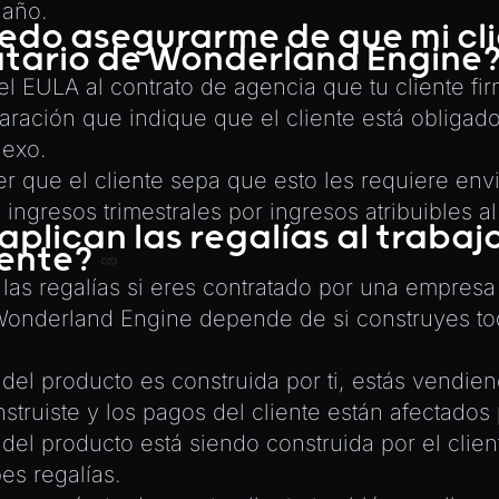
 año.
do asegurarme de que mi cli
iatario de Wonderland Engine
l EULA al contrato de agencia que tu cliente fi
aración que indique que el cliente está obligado
nexo.
er que el cliente sepa que esto les requiere env
ingresos trimestrales por ingresos atribuibles a
plican las regalías al trabaj
iente?
las regalías si eres contratado por una empresa 
Wonderland Engine depende de si construyes to
 del producto es construida por ti, estás vendie
truiste y los pagos del cliente están afectados 
 del producto está siendo construida por el clien
es regalías.