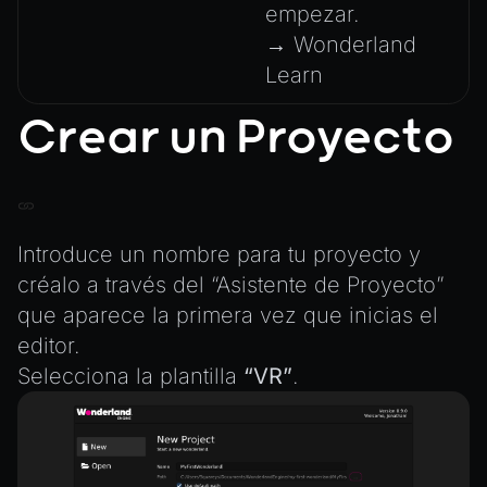
AnimationGraphManager
empezar.
AttributeAccessor
→ Wonderland
AudioClip
Learn
Environment
Crear un Proyecto
Font
Material
MaterialManager
Mesh
Introduce un nombre para tu proyecto y
MeshAttributeAccessor
créalo a través del “Asistente de Proyecto”
que aparece la primera vez que inicias el
MeshManager
editor.
MorphTargets
Selecciona la plantilla
“VR”
.
Object3D
ParticleEffect
ParticleEffectManager