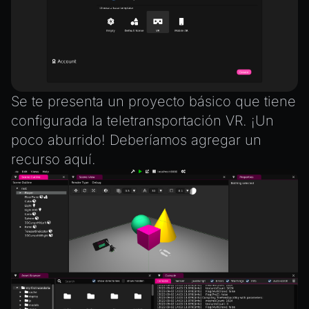
Physics
Pipeline
PipelineManager
ProbeVolumeScenario
ProbeVolumeScenarioManager
Se te presenta un proyecto básico que tiene
RayHit
configurada la teletransportación VR. ¡Un
Resource
poco aburrido! Deberíamos agregar un
ResourceManager
recurso aquí.
Scene
SceneResource
Skin
Texture
TextureManager
UTILS