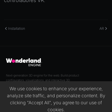
controladores VR
.
Installation
AR
Next-generation 3D engine for the web. Build product
configurators, visualizations, and interactive 3D
experiences with production-grade performance.
We use cookies to enhance your experience,
analyze site traffic, and personalize content. By
clicking "Accept All", you agree to our use of
PAGES
RESOURCES
cookies.
Hoja de Ruta
Quick Start