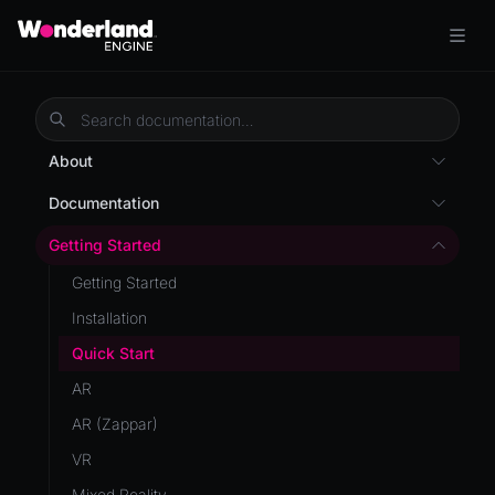
About
Overview
Documentation
Wonderland Engine
Custom Shaders
Getting Started
WebGL Performance
Getting Started
WebXR
Installation
WebXR Development
Quick Start
Features
AR
Editor
AR (Zappar)
Optimizations
VR
Roadmap
Mixed Reality