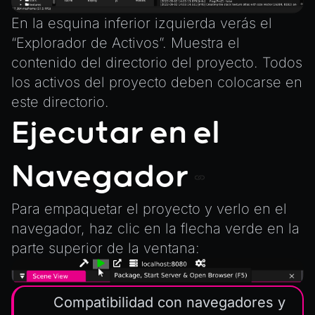
BitSet
En la esquina inferior izquierda verás el
CBORReader
“Explorador de Activos”. Muestra el
DefaultPropertyCloner
contenido del directorio del proyecto. Todos
Emitter
los activos del proyecto deben colocarse en
GLTFExtensions
este directorio.
Interfaces
Ejecutar en el
Logger
math
Navegador
RetainEmitter
Para empaquetar el proyecto y verlo en el
XRSessionState
navegador, haz clic en la flecha verde en la
parte superior de la ventana:
Compatibilidad con navegadores y