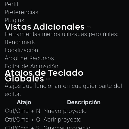
AnimationGraph
Perfil
AnimationGraphManager
Preferencias
AttributeAccessor
Plugins
Vistas Adicionales
AudioClip
Herramientas menos utilizadas pero útiles:
Environment
Benchmark
Font
Localización
Material
Árbol de Recursos
MaterialManager
Editor de Animación
Atajos de Teclado
Mesh
Globales
MeshAttributeAccessor
Atajos que funcionan en cualquier parte del
MeshManager
editor.
Atajo
Descripción
MorphTargets
Ctrl/Cmd + N
Nuevo proyecto
Object3D
Ctrl/Cmd + O
Abrir proyecto
ParticleEffect
Ctrl/Cmd + S
Guardar proyecto