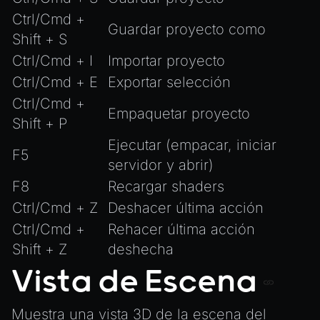
ParticleEffectManager
Ctrl/Cmd +
Physics
Guardar proyecto como
Shift + S
Pipeline
Ctrl/Cmd + I
Importar proyecto
PipelineManager
Ctrl/Cmd + E
Exportar selección
ProbeVolumeScenario
Ctrl/Cmd +
Empaquetar proyecto
ProbeVolumeScenarioManager
Shift + P
RayHit
Ejecutar (empacar, iniciar
F5
Resource
servidor y abrir)
F8
ResourceManager
Recargar shaders
Ctrl/Cmd + Z
Deshacer última acción
Scene
Ctrl/Cmd +
Rehacer última acción
SceneResource
Shift + Z
deshecha
Skin
Vista de Escena
Texture
TextureManager
Muestra una vista 3D de la escena del