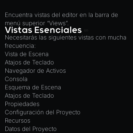
Exporting Models from Blender
AnimationComponent
Exporting Wonderland Engine Mesh as OBJ file
Encuentra vistas del editor en la barra de
BrokenComponent
menú superior “Views”.
Handling 3D Cursor Clicks
CollisionComponent
Vistas Esenciales
How to build XR-only Components
Component
Necesitarás las siguientes vistas con mucha
Integrate the CrazyGames SDK
frecuencia:
InputComponent
Integrate the VIVERSE Avatar SDK
Vista de Escena
LightComponent
Introduction to Texture Atlasses
Atajos de Teclado
MeshComponent
Navegador de Activos
Loading GLTF/GLB at Runtime
ParticleEffectComponent
Consola
Rendering Simplified Chinese Characters
PhysXComponent
Esquema de Escena
Spawning Objects at Runtime
TextComponent
Atajos de Teclado
Streaming .bin files at Runtime
ViewComponent
Propiedades
Switching Scenes
Configuración del Proyecto
RESOURCES
Writing Components in Typescript
Recursos
Animation
Writing JavaScript Libraries
Datos del Proyecto