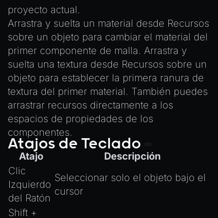
UTILS
proyecto actual.
BitSet
Arrastra y suelta un material desde Recursos
sobre un objeto para cambiar el material del
CBORReader
primer componente de malla. Arrastra y
DefaultPropertyCloner
suelta una textura desde Recursos sobre un
Emitter
objeto para establecer la primera ranura de
GLTFExtensions
textura del primer material. También puedes
Interfaces
arrastrar recursos directamente a los
Logger
espacios de propiedades de los
math
componentes.
Atajos de Teclado
RetainEmitter
Atajo
Descripción
XRSessionState
Clic
Seleccionar solo el objeto bajo el
Izquierdo
cursor
del Ratón
Shift +