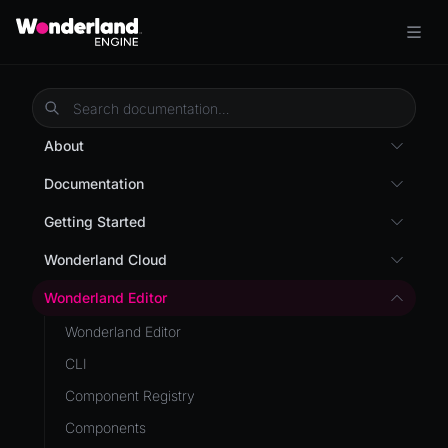
About
Overview
Documentation
Wonderland Engine
Custom Shaders
Getting Started
WebGL Performance
Getting Started
Wonderland Cloud
WebXR
Installation
Introduction
Wonderland Editor
WebXR Development
Quick Start
Servers
Wonderland Editor
Features
AR
Pages
CLI
Editor
AR (Zappar)
Cloud APIs
Component Registry
Optimizations
VR
Subscriptions
Components
Roadmap
Mixed Reality