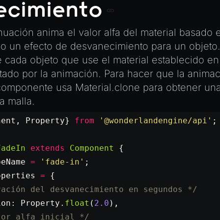
ecimiento
nuación anima el valor alfa del material basado 
o un efecto de desvanecimiento para un objeto
 cada objeto que use el material establecido e
ctado por la animación. Para hacer que la anima
l componente usa
Material.clone
para obtener una
a malla.
nent, Property} 
from
 '@wonderlandengine/api'
;
FadeIn
 extends
 Component
 {
peName
 =
 'fade-in'
;
operties
 =
 {
ración del desvanecimiento en segundos */
ion: Property.
float
(
2.0
),
lor alfa inicial */