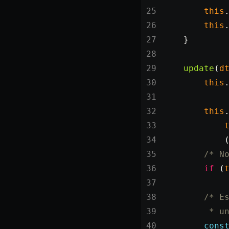
SceneResource
        this
Skin
        this
Texture
    }
TextureManager
    update
(
d
UTILS
        this
BitSet
CBORReader
        this
DefaultPropertyCloner
            
Emitter
            
GLTFExtensions
        /* N
        if
 (
Interfaces
Logger
        /* E
math
         * u
RetainEmitter
        cons