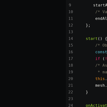
MeshManager
        start
MorphTargets
        /* V
Object3D
        endA
ParticleEffect
    };
ParticleEffectManager
    start
() 
Physics
        /* O
Pipeline
        cons
PipelineManager
        if
 (
ProbeVolumeScenario
        /* A
ProbeVolumeScenarioManager
         * m
RayHit
        this
Resource
        mesh
    }
ResourceManager
Scene
    onActiva