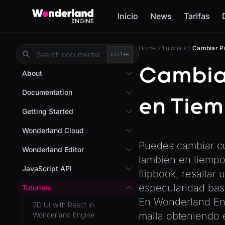
Inicio
News
Tarifas
Home
Tutorials
Cambiar Pr
Ctrl+
K
Cambiar
About
Overview
Documentation
en Tiem
Wonderland Engine
Custom Shaders
Getting Started
WebGL Performance
Getting Started
Wonderland Cloud
WebXR
Puedes cambiar cu
Installation
Introduction
Wonderland Editor
WebXR Development
también en tiempo
Quick Start
Servers
Wonderland Editor
JavaScript API
Features
flipbook, resaltar
AR
Pages
CLI
I18N
especularidad bas
Editor
Tutorials
AR (Zappar)
Cloud APIs
Component Registry
En Wonderland En
Prefab
Optimizations
3D UI with React in
VR
Subscriptions
malla obteniendo
Components
Wonderland Engine
PrefabGLTF
Roadmap
Mixed Reality