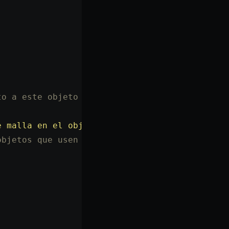
to a este objeto */
e malla en el objeto.'
);
objetos que usen el mismo