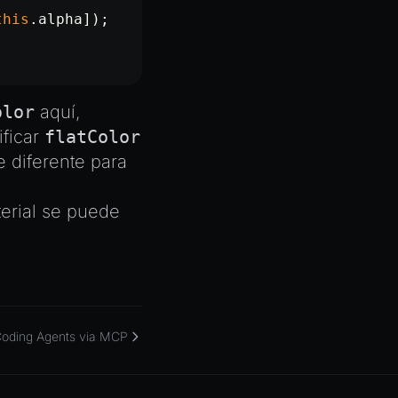
this
.alpha]);
olor
aquí,
ificar
flatColor
 diferente para
erial se puede
Coding Agents via MCP