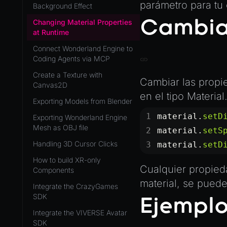
Development Flow
parámetro para tu
Native Components
Background Effect
WL
Release & Deploy
JavaScript
Cambiar
Directory Structure
Changing Material Properties
WonderlandEngine
Royalty
Unity to Wonderland
at Runtime
Views
XR
Connect Wonderland Engine to
Plugins
Coding Agents via MCP
COMPONENTS
Source Control
Create a Texture with
AnimationComponent
Cambiar las propie
Canvas2D
CI/CD
BrokenComponent
en el tipo
Material
Exporting Models from Blender
CollisionComponent
material.
setD
Exporting Wonderland Engine
Component
Mesh as OBJ file
material.
setS
InputComponent
Handling 3D Cursor Clicks
material.
setD
LightComponent
How to build XR-only
Cualquier propied
Components
MeshComponent
material, se puede
Integrate the CrazyGames
ParticleEffectComponent
SDK
Ejempl
PhysXComponent
Integrate the VIVERSE Avatar
SDK
TextComponent