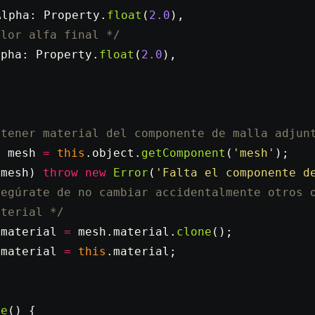
Alpha: Property.
float
(
2.0
),
alor alfa final */
lpha: Property.
float
(
2.0
),
{
btener material del componente de malla adjun
t
 mesh
 =
 this
.object.
getComponent
(
'mesh'
);
!
mesh) 
throw
 new
 Error
(
'Falta el componente d
segúrate de no cambiar accidentalmente otros 
aterial */
.material 
=
 mesh.material.
clone
();
.material 
=
 this
.material;
te
() {