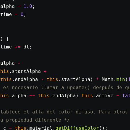
.alpha 
=
 1.0
;
.time 
=
 0
;
t
) {
.time 
+=
 dt;
.alpha 
=
this
.startAlpha 
+
(
this
.endAlpha 
-
 this
.startAlpha) 
*
 Math.
min
(
o es necesario llamar a update() después de q
this
.alpha 
==
 this
.endAlpha) 
this
.active 
=
 fa
stablece el alfa del color difuso. Para otros
na propiedad diferente */
t
 c
 =
 this
.material.
getDiffuseColor
();