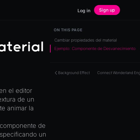
Sign up
Log in
ON THIS PAGE
Cambiar propiedades del material
terial
Ejemplo: Componente de Desvanecimiento
Background Effect
Connect Wonderland Eng
n el editor
extura de un
te animar la
n componente de
specificando un