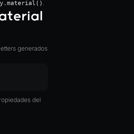
y.material()
.
aterial
getters generados
ropiedades del