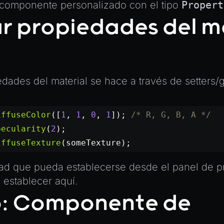
 componente personalizado con el tipo
Propert
 propiedades del m
dades del material se hace a través de setters/
.
iffuseColor
([
1
, 
1
, 
0
, 
1
]); 
/* R, G, B, A */
pecularity
(
2
);
iffuseTexture
(someTexture);
ad que pueda establecerse desde el panel de p
 establecer aquí.
o: Componente de