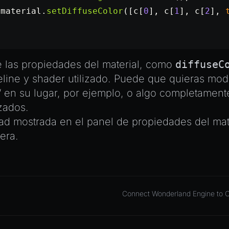
.material.
setDiffuseColor
([c[
0
], c[
1
], c[
2
], 
 las propiedades del material, como
diffuseC
line y shader utilizado. Puede que quieras mod
 en su lugar, por ejemplo, o algo completamente
zados.
ad mostrada en el panel de propiedades del mat
era.
Connect Wonderland Engine to 