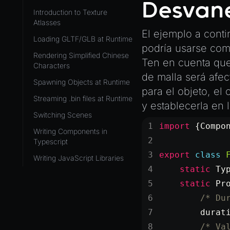
Desvan
Introduction to Texture
ViewComponent
Atlasses
El ejemplo a conti
RESOURCES
Loading GLTF/GLB at Runtime
podría usarse com
Animation
Rendering Simplified Chinese
Ten en cuenta que
Characters
AnimationGraph
de malla será afe
Spawning Objects at Runtime
AnimationGraphManager
para el objeto, e
Streaming .bin files at Runtime
AttributeAccessor
y establecerla en l
Switching Scenes
AudioClip
import
 {Compo
Writing Components in
Environment
Typescript
Font
export
 class
 
Writing JavaScript Libraries
Material
    static
 Ty
MaterialManager
    static
 Pr
        /* Du
Mesh
        durat
MeshAttributeAccessor
        /* Va