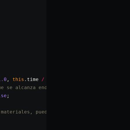
1.0
, 
this
.time 
/
 this
.duration);
ue se alcanza endAlpha */
lse
;
 materiales, puede que necesites modificar