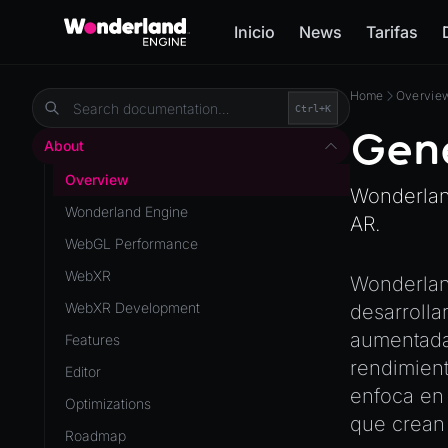
Inicio
News
Tarifas
Home
Overvie
Ctrl+
K
Gen
About
Overview
Wonderlan
Wonderland Engine
AR.
WebGL Performance
WebXR
Wonderlan
WebXR Development
desarrolla
aumentada
Features
rendimient
Editor
enfoca en 
Optimizations
que crean 
Roadmap