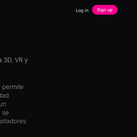
Sign up
Log in
 3D, VR y
 permite
idad
un
 se
olladores