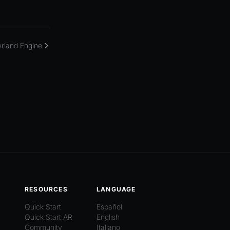
rland Engine
RESOURCES
LANGUAGE
Quick Start
Español
Quick Start AR
English
Community
Italiano