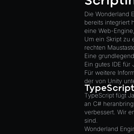
Scripti
Canvas2D
CI/CD
BrokenComponent
Exporting Models from Blender
Die Wonderland E
CollisionComponent
bereits integriert
Exporting Wonderland Engine
Component
Mesh as OBJ file
eine Web-Engine,
InputComponent
Handling 3D Cursor Clicks
Um ein Skript zu 
LightComponent
rechten Maustast
How to build XR-only
Components
Eine grundlegende
MeshComponent
Integrate the CrazyGames SDK
Ein gutes IDE für 
ParticleEffectComponent
Für weitere Infor
Integrate the VIVERSE Avatar
PhysXComponent
SDK
der von Unity unt
TextComponent
TypeScript
Introduction to Texture Atlasses
ViewComponent
TypeScript fügt J
Loading GLTF/GLB at Runtime
an C# heranbring
Rendering Simplified Chinese
RESOURCES
verbessert. Wir em
Characters
Animation
sind.
Spawning Objects at Runtime
AnimationGraph
Wonderland Engi
Streaming .bin files at Runtime