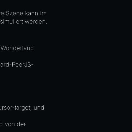
ie Szene kann im
simuliert werden.
n
Wonderland
dard-PeerJS-
ursor-target
, und
d von der