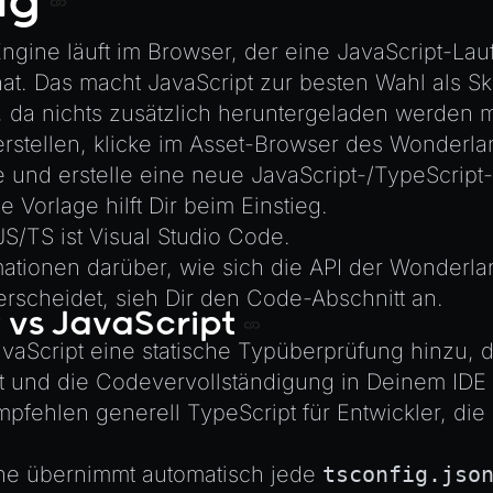
ng
ngine läuft im Browser, der eine JavaScript-La
 hat. Das macht JavaScript zur besten Wahl als Sk
 da nichts zusätzlich heruntergeladen werden 
erstellen, klicke im Asset-Browser des Wonderlan
e und erstelle eine neue JavaScript-/TypeScrip
 Vorlage hilft Dir beim Einstieg.
JS/TS ist
Visual Studio Code
.
mationen darüber, wie sich die API der Wonderl
erscheidet, sieh Dir den
Code-Abschnitt
an.
 vs JavaScript
avaScript eine statische Typüberprüfung hinzu, d
t und die Codevervollständigung in Deinem IDE 
pfehlen generell TypeScript für Entwickler, die 
ne übernimmt automatisch jede
tsconfig.jso