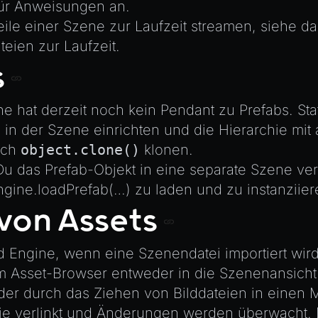
ür Anweisungen an.
ile einer Szene zur Laufzeit streamen, siehe d
teien zur Laufzeit
.
s
 hat derzeit noch kein Pendant zu Prefabs. Sta
 in der Szene einrichten und die Hierarchie mit 
rch
object.clone()
klonen.
 Du das Prefab-Objekt in eine separate Szene v
ngine.loadPrefab(…)
zu laden und zu instanziier
von Assets
 Engine, wenn eine Szenendatei importiert wir
 Asset-Browser entweder in die Szenenansicht
der durch das Ziehen von Bilddateien in einen M
d sie verlinkt und Änderungen werden überwacht