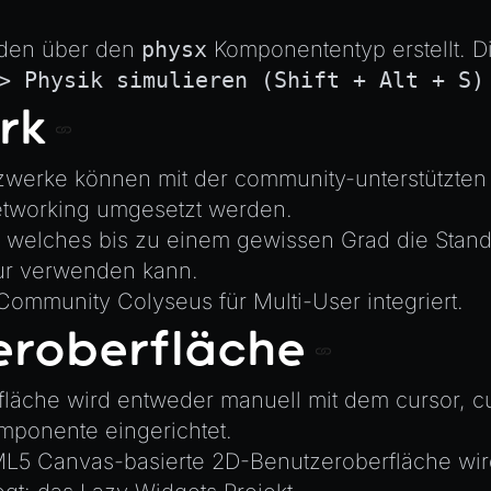
rden über den
physx
Komponententyp erstellt. D
> Physik simulieren (Shift + Alt + S)
rk
zwerke können mit der community-unterstützte
tworking
umgesetzt werden.
 welches bis zu einem gewissen Grad die Stan
tur verwenden kann.
e Community
Colyseus
für Multi-User integriert.
eroberfläche
fläche wird entweder manuell mit dem
cursor
,
c
ponente eingerichtet.
L5 Canvas-basierte 2D-Benutzeroberfläche wir