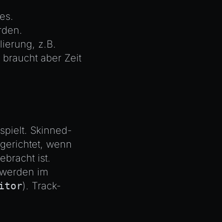
es.
rden.
ierung, z.B.
 braucht aber Zeit
pielt. Skinned-
gerichtet, wenn
bracht ist.
 werden im
itor
). Track-