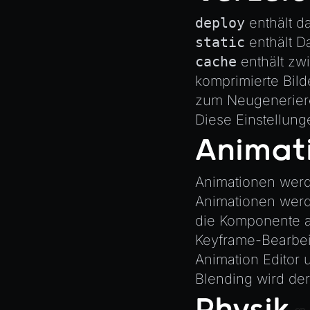
deploy
enthält d
static
enthält D
cache
enthält zw
komprimierte Bild
zum Neugenerier
Diese Einstellung
Animat
Animationen wer
Animationen wer
die Komponente a
Keyframe-Bearbei
Animation Editor 
Blending wird derz
Physik