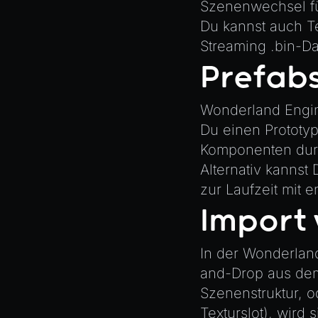
Physics
Szenenwechsel
f
Du kannst auch Te
Pipeline
Streaming .bin-Da
PipelineManager
Prefab
ProbeVolumeScenario
ProbeVolumeScenarioManager
Wonderland Engine
RayHit
Du einen Prototyp
Resource
Komponenten du
ResourceManager
Alternativ kannst
Scene
zur Laufzeit mit
e
SceneResource
Import 
Skin
In der Wonderland
Texture
and-Drop aus dem
TextureManager
Szenenstruktur, o
UTILS
Texturslot), wir