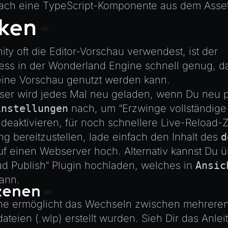
infach eine TypeScript-Komponente aus dem Asse
ken
ty oft die Editor-Vorschau verwendest, ist der
ss in der Wonderland Engine schnell genug, da
eine Vorschau genutzt werden kann.
ser wird jedes Mal neu geladen, wenn Du neu p
instellungen
nach, um “Erzwinge vollständige
eaktivieren, für noch schnellere Live-Reload-Z
 bereitzustellen, lade einfach den Inhalt des
d
uf einen Webserver hoch. Alternativ kannst Du 
d Publish” Plugin hochladen, welches in
Ansic
kann.
zenen
e ermöglicht das Wechseln zwischen mehreren
ateien (.wlp)
erstellt wurden. Sieh Dir das
Anlei