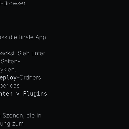
t-Browser.
ss die finale App
ackst. Sieh unter
 Seiten-
yklen.
eploy
-Ordners
über das
hten > Plugins
 Szenen, die in
tung zum