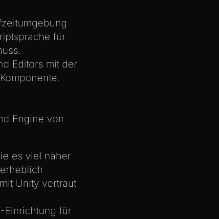
ufzeitumgebung
riptsprache für
muss.
d Editors mit der
t-Komponente.
and Engine von
ie es viel näher
erheblich
mit Unity vertraut
n
-Einrichtung für