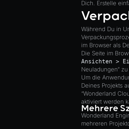
AnimationGraphManager
Dich. Erstelle e
Switching Scenes
AttributeAccessor
Verpac
Writing Components in
AudioClip
Typescript
Während Du in Uni
Environment
Writing JavaScript Libraries
Verpackungsproze
Font
im Browser als D
Material
Die Seite im Brow
MaterialManager
Ansichten > E
Mesh
Neuladungen” zu d
MeshAttributeAccessor
Um die Anwendung
MeshManager
Deines Projekts a
“Wonderland Clou
MorphTargets
aktiviert werden 
Object3D
Mehrere S
ParticleEffect
Wonderland Engin
ParticleEffectManager
mehreren Projektd