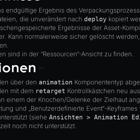
as endgültige Ergebnis des Verpackungsprozess
ateien, die unverändert nach
deploy
kopiert we
ischengespeicherte Ergebnisse der Asset-Kompil
er. Kann normalerweise sicher gelöscht werden,
en.
en sind in der “Ressourcen”-Ansicht zu finden.
ionen
den über den
animation
Komponententyp abges
den mit dem
retarget
Kontrollkästchen neu aus
n einem der Knochen/Gelenke der Zielhaut ange
tung und „Benutzerdefinierte Event“-Keyframes
unterstützt (siehe
Ansichten > Animation Ed
eit noch nicht unterstützt.