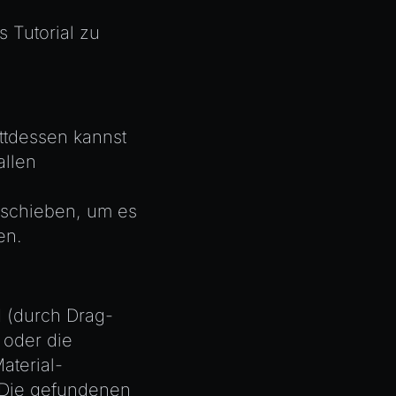
as
Tutorial zu
ttdessen kannst
allen
erschieben, um es
en.
d (durch Drag-
 oder die
aterial-
. Die gefundenen