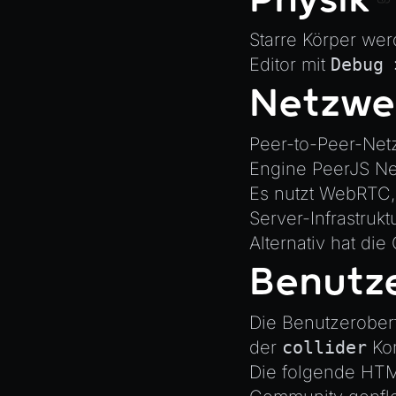
Starre Körper we
Editor mit
Debug 
Netzwe
Peer-to-Peer-Net
Engine PeerJS Ne
Es nutzt WebRTC,
Server-Infrastruk
Alternativ hat di
Benutz
Die Benutzerober
der
collider
Kom
Die folgende HTM