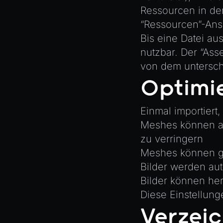
BitSet
Ressourcen in de
CBORReader
“Ressourcen”-Ans
Bis eine Datei aus
DefaultPropertyCloner
nutzbar. Der “Ass
Emitter
von dem untersch
GLTFExtensions
Optimi
Interfaces
Logger
Einmal importiert
math
Meshes können au
RetainEmitter
zu verringern
XRSessionState
Meshes können gl
Bilder werden au
Bilder können her
Diese Einstellung
Verzeic