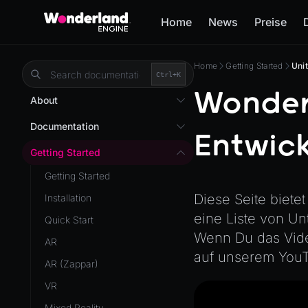
Home
News
Preise
Home
Getting Started
Uni
Ctrl+
K
Wonderl
About
Overview
Documentation
Entwick
Wonderland Engine
Custom Shaders
Getting Started
WebGL Performance
Getting Started
WebXR
Diese Seite biete
Installation
WebXR Development
eine Liste von U
Quick Start
Features
Wenn Du das Vide
AR
auf unserem YouT
Editor
AR (Zappar)
Optimizations
VR
YouTube Video
Roadmap
Mixed Reality