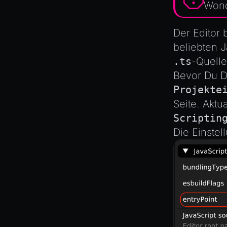
MeshManager
Wond
MorphTargets
Der Editor 
Object3D
beliebten J
ParticleEffect
.ts
-Quelle
ParticleEffectManager
Bevor Du D
Physics
Projekte
Pipeline
Seite. Aktu
PipelineManager
Scriptin
ProbeVolumeScenario
Die Einstel
ProbeVolumeScenarioManager
RayHit
Resource
ResourceManager
Scene