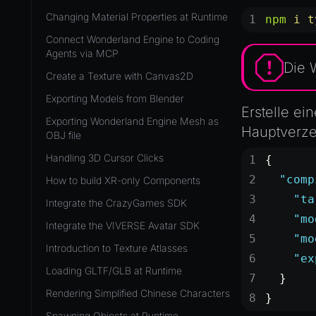
Development Flow
Native Components
WL
Release & Deploy
Changing Material Properties at Runtime
npm
 i
 t
JavaScript
Directory Structure
WonderlandEngine
Royalty
Connect Wonderland Engine to Coding
Unity to Wonderland
Views
Agents via MCP
XR
Die
Plugins
Create a Texture with Canvas2D
COMPONENTS
Source Control
Exporting Models from Blender
AnimationComponent
Erstelle e
CI/CD
Exporting Wonderland Engine Mesh as
Hauptverzei
BrokenComponent
OBJ file
CollisionComponent
Handling 3D Cursor Clicks
{
Component
  "comp
How to build XR-only Components
InputComponent
    "ta
Integrate the CrazyGames SDK
    "mo
LightComponent
Integrate the VIVERSE Avatar SDK
    "mo
MeshComponent
Introduction to Texture Atlasses
    "ex
ParticleEffectComponent
Loading GLTF/GLB at Runtime
  }
PhysXComponent
Rendering Simplified Chinese Characters
}
TextComponent
Spawning Objects at Runtime