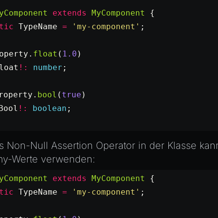
yComponent
 extends
 MyComponent
 {
tic
 TypeName
 =
 'my-component'
;
operty.
float
(
1.0
)
loat
!:
 number
;
roperty.
bool
(
true
)
Bool
!:
 boolean
;
es
Non-Null Assertion Operator
in der Klasse kan
y-Werte verwenden:
yComponent
 extends
 MyComponent
 {
tic
 TypeName
 =
 'my-component'
;