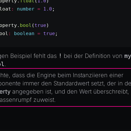
operty.
float
(
1.0
)
loat
:
 number
 =
 1.0
;
operty.
bool
(
true
)
ool
:
 boolean
 =
 true
;
en Beispiel fehlt das
!
bei der Definition von
m
ol
.
hte, dass die Engine beim Instanziieren einer
onente immer den Standardwert setzt, der in de
erty
angegeben ist, und den Wert überschreibt,
lassenrumpf zuweist.