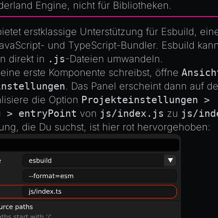
erland Engine, nicht für Bibliotheken.
bietet erstklassige Unterstützung für
Esbuild
, ein
avaScript- und TypeScript-Bundler. Esbuild kan
n direkt in
.js
-Dateien umwandeln.
eine erste Komponente schreibst, öffne
Ansich
instellungen
. Das Panel erscheint dann auf de
alisiere die Option
Projekteinstellungen >
g > entryPoint
von
js/index.js
zu
js/ind
lung, die Du suchst, ist hier rot hervorgehoben: