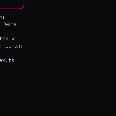
en
n Deine
ten >
r rechten
ex.ts
.