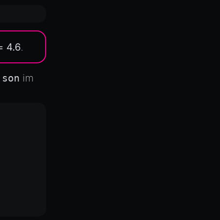
= 4.6
.
json
im