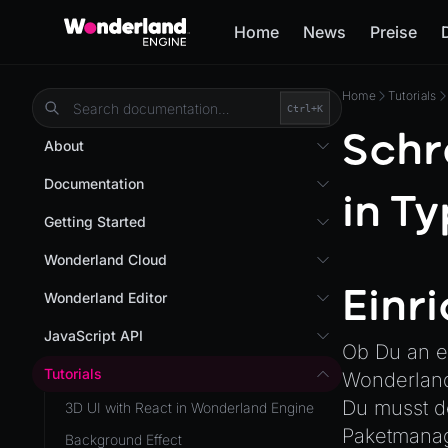
Home
News
Preise
Home
Tutorials
Ctrl+
K
Schr
About
Overview
Documentation
in T
Wonderland Engine
Custom Shaders
Getting Started
WebGL Performance
Getting Started
Wonderland Cloud
WebXR
Installation
Einr
Introduction
Wonderland Editor
WebXR Development
Quick Start
Servers
Wonderland Editor
JavaScript API
Features
Ob Du an ei
AR
Pages
CLI
I18N
Editor
Tutorials
Wonderland 
AR (Zappar)
Cloud APIs
Component Registry
Prefab
Optimizations
Du musst 
3D UI with React in Wonderland Engine
VR
Subscriptions
Components
Paketmanage
PrefabGLTF
Roadmap
Background Effect
Mixed Reality