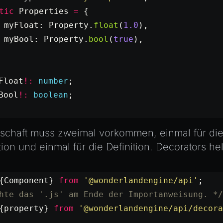
tic
 Properties
 =
 {
 myFloat: Property.
float
(
1.0
),
 myBool: Property.
bool
(
true
),
Float
!:
 number
;
Bool
!:
 boolean
;
schaft muss zweimal vorkommen, einmal für di
ion und einmal für die Definition. Decorators he
{Component} 
from
 '@wonderlandengine/api'
;
hte das '.js' am Ende der Importanweisung. */
{property} 
from
 '@wonderlandengine/api/decora