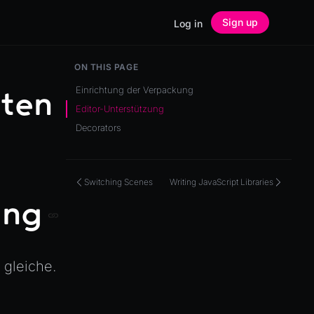
Sign up
Log in
ON THIS PAGE
Einrichtung der Verpackung
ten
Editor-Unterstützung
Decorators
Switching Scenes
Writing JavaScript Libraries
ung
 gleiche.