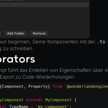
nun beginnen, Deine Komponenten mit der
.ts
-
g zu schreiben.
rators
ipt führt das Erstellen von Eigenschaften über 
-Export zu Code-Wiederholungen:
{Component, Property} 
from
 '@wonderlandengine
yComponent
 extends
 MyComponent
 {
tic
 TypeName
 =
 'my-component'
;