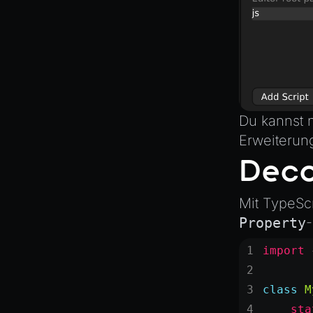
SceneResource
Skin
Texture
TextureManager
UTILS
BitSet
Du kannst 
Erweiterun
CBORReader
Deco
DefaultPropertyCloner
Emitter
Mit TypeScr
GLTFExtensions
Property
Interfaces
import
 
Logger
math
class
 M
RetainEmitter
    sta