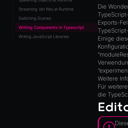
Die Wonder
ViewComponent
Streaming .bin files at Runtime
TypeScript-
Switching Scenes
RESOURCES
Exports-Fe
Writing Components in Typescript
Animation
TypeScript
Writing JavaScript Libraries
AnimationGraph
Einige dies
Konfigurati
AnimationGraphManager
“moduleRes
AttributeAccessor
Verwendun
AudioClip
“experimen
Environment
Weitere Inf
Font
Für weitere
Material
die
TypeSc
MaterialManager
Edit
Mesh
MeshAttributeAccessor
Diese