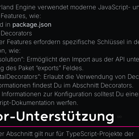
land Engine verwendet moderne JavaScript- u
Features, wie:
ld
in
package.json
-Decorators
er Features erfordern spezifische Schlüssel in d
on, wie:
olution”
: Ermöglicht den Import aus der API unte
g des Paket
“exports”
Feldes.
talDecorators”
: Erlaubt die Verwendung von Dec
ormationen findest Du im Abschnitt
Decorators
.
 Informationen zur Konfiguration solltest Du eine
ript-Dokumentation
werfen.
or-Unterstützung
r Abschnitt gilt nur für TypeScript-Projekte der