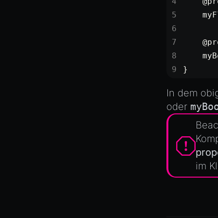
    @pr
    myF
    @pr
    myB
}
In dem obig
oder
myBo
Beac
Komp
prop
im K