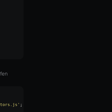
e
lfen
tors.js'
;