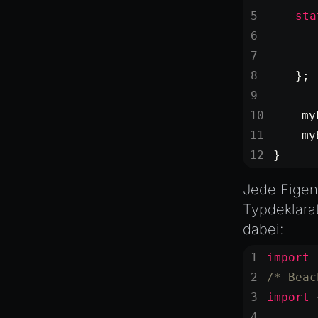
XRSessionState
    sta
       
       
    };
    my
    my
}
Jede Eigen
Typdeklarat
dabei:
import
 
/* Beac
import
 