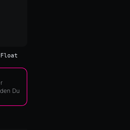
yFloat
r
 den Du