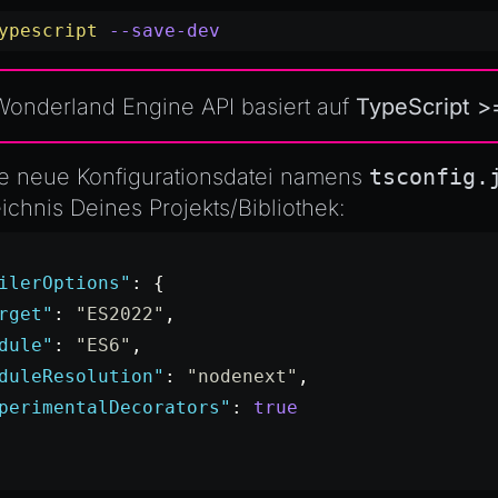
ypescript
 --save-dev
Wonderland Engine API
basiert auf
TypeScript >
ine neue Konfigurationsdatei namens
tsconfig.
chnis Deines Projekts/Bibliothek:
ilerOptions"
: {
rget"
: 
"ES2022"
,
dule"
: 
"ES6"
,
duleResolution"
: 
"nodenext"
,
perimentalDecorators"
: 
true