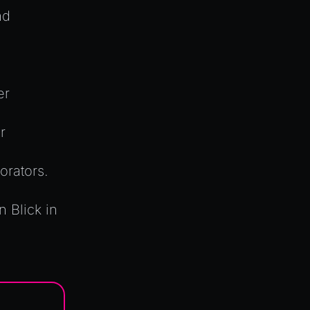
nd
er
r
orators.
n Blick in