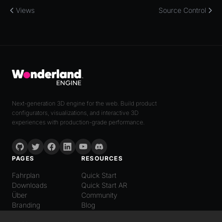
Views
Source Control
Next-generation 3D engine for the web. Build product
configurators, visualizations, and interactive 3D
experiences with production-grade performance.
PAGES
RESOURCES
Fahrplan
Quick Start
Downloads
Quick Start AR
Über
Community
Branding
Blog
LANGUAGE