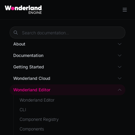
About
Overview
Documentation
Wonderland Engine
Custom Shaders
Getting Started
WebGL Performance
Getting Started
Wonderland Cloud
WebXR
Installation
Introduction
Wonderland Editor
WebXR Development
Quick Start
Servers
Wonderland Editor
Features
AR
Pages
CLI
Editor
AR (Zappar)
Cloud APIs
Component Registry
Optimizations
VR
Subscriptions
Components
Roadmap
Mixed Reality