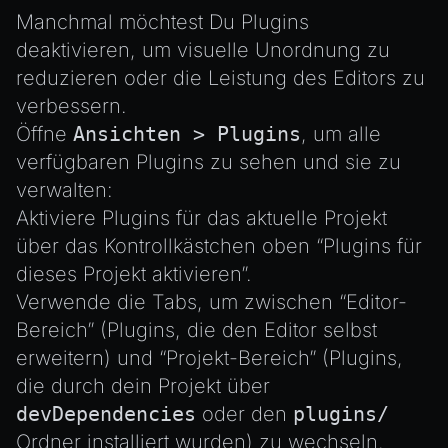
UTILS
Manchmal möchtest Du Plugins
BitSet
deaktivieren, um visuelle Unordnung zu
CBORReader
reduzieren oder die Leistung des Editors zu
verbessern.
DefaultPropertyCloner
Öffne
Ansichten > Plugins
, um alle
Emitter
verfügbaren Plugins zu sehen und sie zu
GLTFExtensions
verwalten:
Interfaces
Aktiviere Plugins für das aktuelle Projekt
Logger
über das Kontrollkästchen oben “Plugins für
math
dieses Projekt aktivieren”.
RetainEmitter
Verwende die Tabs, um zwischen “Editor-
Bereich” (Plugins, die den Editor selbst
XRSessionState
erweitern) und “Projekt-Bereich” (Plugins,
die durch dein Projekt über
devDependencies
oder den
plugins/
Ordner installiert wurden) zu wechseln.