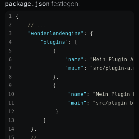
package.json
festlegen:
{
    // ...
    "wonderlandengine"
: {
        "plugins"
: [
            {
                "name"
: 
"Mein Plugin A"
                "main"
: 
"src/plugin-a.m
            },
            {
                "name"
: 
"Mein Plugin B
                "main"
: 
"src/plugin-b.
            }
        ]
    },
    // ...