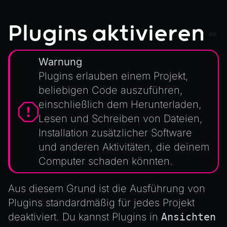
Exporting Models from Blender
AnimationComponent
Exporting Wonderland Engine Mesh as OBJ file
Plugins aktivieren
BrokenComponent
Handling 3D Cursor Clicks
CollisionComponent
How to build XR-only Components
Warnung
Component
Integrate the CrazyGames SDK
Plugins erlauben einem Projekt,
InputComponent
Integrate the VIVERSE Avatar SDK
beliebigen Code auszuführen,
LightComponent
einschließlich dem Herunterladen,
Introduction to Texture Atlasses
MeshComponent
Lesen und Schreiben von Dateien,
Loading GLTF/GLB at Runtime
ParticleEffectComponent
Installation zusätzlicher Software
Rendering Simplified Chinese Characters
PhysXComponent
und anderen Aktivitäten, die deinem
Spawning Objects at Runtime
TextComponent
Computer schaden könnten.
Streaming .bin files at Runtime
ViewComponent
Switching Scenes
Aus diesem Grund ist die Ausführung von
RESOURCES
Writing Components in Typescript
Plugins standardmäßig für jedes Projekt
Animation
deaktiviert. Du kannst Plugins in
Ansichten
Writing JavaScript Libraries