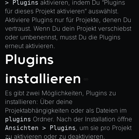
AnimationGraph
> Plugins
aktivieren, indem Du “Plugins
für dieses Projekt aktivieren” auswählst.
AnimationGraphManager
Aktiviere Plugins nur für Projekte, denen Du
AttributeAccessor
vertraust. Wenn Du dein Projekt verschiebst
AudioClip
oder umbenennst, musst Du die Plugins
Environment
erneut aktivieren.
Font
Plugins
Material
MaterialManager
installieren
Mesh
MeshAttributeAccessor
Es gibt zwei Möglichkeiten, Plugins zu
MeshManager
installieren: Über deine
Projektabhängigkeiten oder als Dateien im
MorphTargets
plugins
Ordner. Nach der Installation öffne
Object3D
Ansichten > Plugins
, um sie pro Projekt
ParticleEffect
zu aktivieren oder zu deaktivieren.