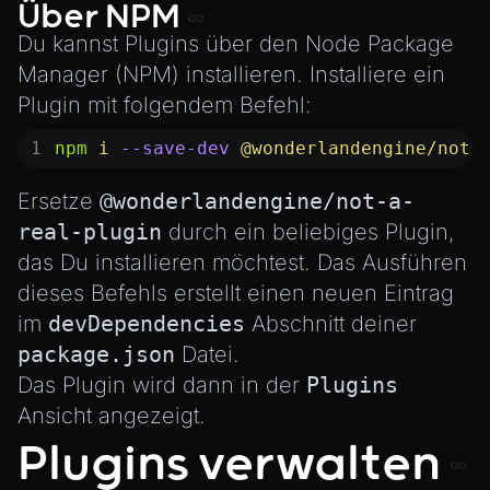
ParticleEffectManager
Über NPM
Physics
Du kannst Plugins über den Node Package
Manager (NPM) installieren. Installiere ein
Pipeline
Plugin mit folgendem Befehl:
PipelineManager
ProbeVolumeScenario
npm
 i
 --save-dev
 @wonderlandengine/not-
ProbeVolumeScenarioManager
Ersetze
@wonderlandengine/not-a-
RayHit
real-plugin
durch ein beliebiges Plugin,
Resource
das Du installieren möchtest. Das Ausführen
ResourceManager
dieses Befehls erstellt einen neuen Eintrag
Scene
im
devDependencies
Abschnitt deiner
package.json
Datei.
SceneResource
Das Plugin wird dann in der
Plugins
Skin
Ansicht angezeigt.
Texture
Plugins verwalten
TextureManager