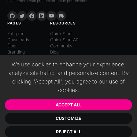
experiences with production-grade performance.
PAGES
RESOURCES
Fahrplan
Quick Start
Downloads
Quick Start AR
Über
Community
Branding
Blog
LANGUAGE
We use cookies to enhance your experience,
Deutsch
analyze site traffic, and personalize content. By
English
Español
clicking "Accept All", you agree to our use of
Italiano
cookies.
日本語
普通话
Русский
ACCEPT ALL
CUSTOMIZE
© 2026 Wonderland GmbH. All rights reserved.
REJECT ALL
Impressum
EULA
Datenschutzerklärung
Nutzungsbedingungen
Cookies