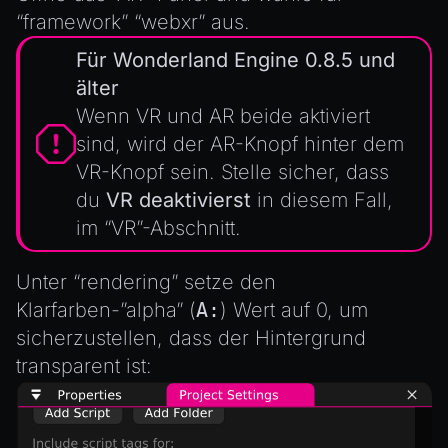
MeshManager
“framework” “webxr” aus.
MorphTargets
Für Wonderland Engine 0.8.5 und
Object3D
älter
ParticleEffect
Wenn VR und AR beide aktiviert
ParticleEffectManager
sind, wird der AR-Knopf hinter dem
Physics
VR-Knopf sein. Stelle sicher, dass
Pipeline
du
VR deaktivierst
in diesem Fall,
im “VR”-Abschnitt.
PipelineManager
ProbeVolumeScenario
Unter “rendering” setze den
ProbeVolumeScenarioManager
Klarfarben-”alpha” (
A:
) Wert auf 0, um
RayHit
sicherzustellen, dass der Hintergrund
Resource
transparent ist:
ResourceManager
Scene