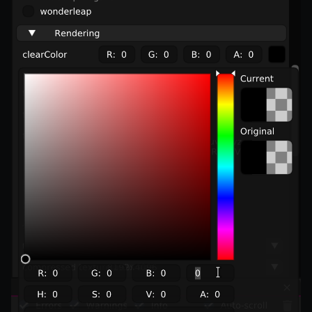
SceneResource
Skin
Texture
TextureManager
UTILS
BitSet
CBORReader
DefaultPropertyCloner
Emitter
GLTFExtensions
Interfaces
Logger
math
RetainEmitter