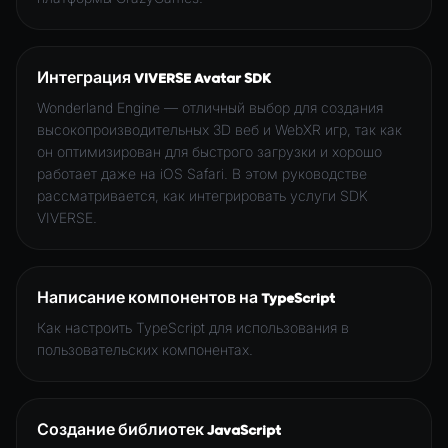
Интеграция VIVERSE Avatar SDK
Wonderland Engine — отличный выбор для создания
высокопроизводительных 3D веб и WebXR игр, так как
он оптимизирован для быстрого загрузки и хорошо
работает даже на iOS Safari. В этом руководстве
рассматривается, как интегрировать услуги SDK
VIVERSE.
Написание компонентов на TypeScript
Как настроить TypeScript для использования в
пользовательских компонентах.
Создание библиотек JavaScript