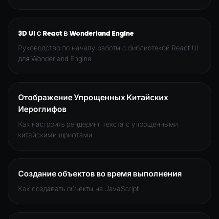
XRSessionState
3D UI с React в Wonderland Engine
Руководство по началу работы с библиотекой React UI
для Wonderland Engine.
Отображение Упрощенных Китайских
Иероглифов
Как настроить рендеринг текста с упрощенными
китайскими шрифтами.
Создание объектов во время выполнения
Как создавать объекты на JavaScript.