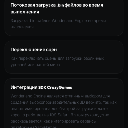
Потоковая загрузка .bin файлов во время
выполнения
Загрузка .bin файлов Wonderland Engine во время
выполнения.
Переключение сцен
Как переключать сцены для загрузки различных
уровней или частей мира.
Интеграция SDK CrazyGames
Wonderland Engine является отличным выбором для
создания высокопроизводительных 3D веб-игр, так как
она оптимизирована для быстрой загрузки и даже
хорошо работает на iOS Safari. В этом руководстве
рассказывается, как интегрировать сервисы
платформы CrazyGames.