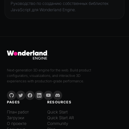
Руководство по созданию собственных библиотек
JavaScript для Wonderland Engine.
Next-generation 3D engine for the web. Build product
configurators, visualizations, and interactive 3D
experiences with production-grade performance.
PAGES
RESOURCES
План работ
Quick Start
Загрузки
Quick Start AR
О проекте
Community