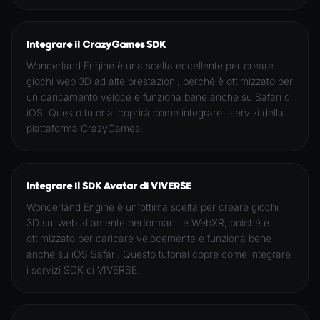
Integrare il CrazyGames SDK
Wonderland Engine è una scelta eccellente per creare
giochi web 3D ad alte prestazioni, perché è ottimizzato per
un caricamento veloce e funziona bene anche su Safari di
iOS. Questo tutorial coprirà come integrare i servizi della
piattaforma CrazyGames.
Integrare il SDK Avatar di VIVERSE
Wonderland Engine è un'ottima scelta per creare giochi
3D sul web altamente performanti e WebXR, poiché è
ottimizzato per caricare velocemente e funziona bene
anche su iOS Safari. Questo tutorial copre come integrare
i servizi SDK di VIVERSE.