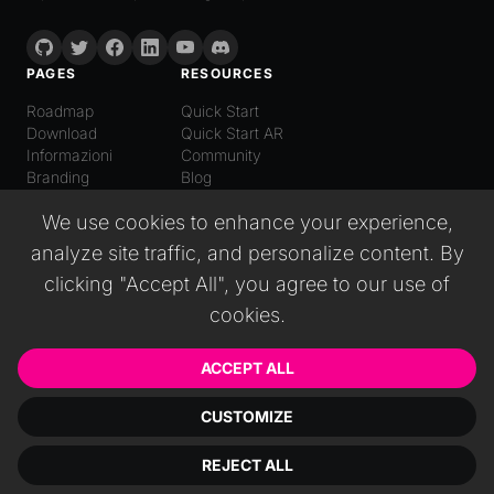
PAGES
RESOURCES
Roadmap
Quick Start
Download
Quick Start AR
Informazioni
Community
Branding
Blog
LANGUAGE
We use cookies to enhance your experience,
Italiano
analyze site traffic, and personalize content. By
English
Español
clicking "Accept All", you agree to our use of
日本語
cookies.
Deutsch
普通话
Русский
ACCEPT ALL
CUSTOMIZE
© 2026 Wonderland GmbH. All rights reserved.
REJECT ALL
Impressum
EULA
Informativa sulla Privacy
Termini di Servizio
Cookie