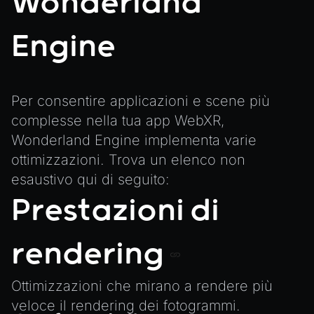
Wonderland
Plugins
Create a Texture with Canvas2D
COMPONENTS
Source Control
Exporting Models from Blender
Engine
AnimationComponent
CI/CD
Exporting Wonderland Engine Mesh as OBJ file
BrokenComponent
Handling 3D Cursor Clicks
CollisionComponent
How to build XR-only Components
Per consentire applicazioni e scene più
Component
complesse nella tua app WebXR,
Integrate the CrazyGames SDK
InputComponent
Wonderland Engine implementa varie
Integrate the VIVERSE Avatar SDK
LightComponent
ottimizzazioni. Trova un elenco non
Introduction to Texture Atlasses
MeshComponent
esaustivo qui di seguito:
Loading GLTF/GLB at Runtime
ParticleEffectComponent
Prestazioni di
Rendering Simplified Chinese Characters
PhysXComponent
Spawning Objects at Runtime
rendering
TextComponent
Streaming .bin files at Runtime
ViewComponent
Switching Scenes
Ottimizzazioni che mirano a rendere più
RESOURCES
Writing Components in Typescript
veloce il rendering dei fotogrammi.