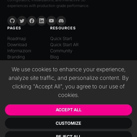
experiences with production-grade performance.
PAGES
RESOURCES
Roadmap
Quick Start
Download
Quick Start AR
Informazioni
Community
Branding
Blog
LANGUAGE
We use cookies to enhance your experience,
Italiano
analyze site traffic, and personalize content. By
English
Español
clicking "Accept All", you agree to our use of
日本語
cookies.
Deutsch
普通话
Русский
ACCEPT ALL
CUSTOMIZE
© 2026 Wonderland GmbH. All rights reserved.
REJECT ALL