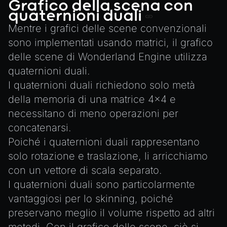
Animation
Grafico della scena con
Writing JavaScript Libraries
quaternioni duali
AnimationGraph
Mentre i grafici delle scene convenzionali
AnimationGraphManager
sono implementati usando matrici, il grafico
AttributeAccessor
delle scene di Wonderland Engine utilizza
AudioClip
quaternioni duali
.
Environment
I quaternioni duali richiedono solo metà
della memoria di una matrice 4x4 e
Font
necessitano di meno operazioni per
Material
concatenarsi.
MaterialManager
Poiché i quaternioni duali rappresentano
Mesh
solo rotazione e traslazione, li arricchiamo
MeshAttributeAccessor
con un vettore di scala separato.
MeshManager
I quaternioni duali sono particolarmente
MorphTargets
vantaggiosi per lo skinning, poiché
preservano meglio il volume rispetto ad altri
Object3D