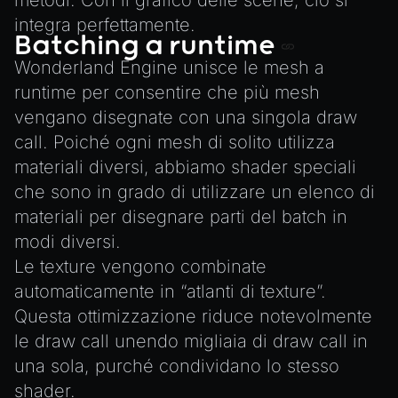
metodi. Con il grafico delle scene, ciò si
ParticleEffect
integra perfettamente.
ParticleEffectManager
Batching a runtime
Physics
Wonderland Engine unisce le mesh a
Pipeline
runtime per consentire che più mesh
vengano disegnate con una singola draw
PipelineManager
call. Poiché ogni mesh di solito utilizza
ProbeVolumeScenario
materiali diversi, abbiamo shader speciali
ProbeVolumeScenarioManager
che sono in grado di utilizzare un elenco di
RayHit
materiali per disegnare parti del batch in
Resource
modi diversi.
ResourceManager
Le texture vengono combinate
Scene
automaticamente in “atlanti di texture”.
Questa ottimizzazione riduce notevolmente
SceneResource
le draw call unendo migliaia di draw call in
Skin
una sola, purché condividano lo stesso
Texture
shader.