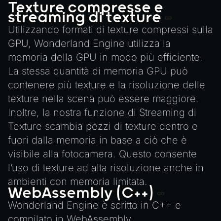
TextureManager
Texture compresse e
streaming di texture
UTILS
Utilizzando formati di texture compressi sulla
BitSet
GPU, Wonderland Engine utilizza la
CBORReader
memoria della GPU in modo più efficiente.
DefaultPropertyCloner
La stessa quantità di memoria GPU può
contenere più texture e la risoluzione delle
Emitter
texture nella scena può essere maggiore.
GLTFExtensions
Inoltre, la nostra funzione di
Streaming di
Interfaces
Texture
scambia pezzi di texture dentro e
Logger
fuori dalla memoria in base a ciò che è
math
visibile alla fotocamera. Questo consente
RetainEmitter
l’uso di texture ad alta risoluzione anche in
XRSessionState
ambienti con memoria limitata.
WebAssembly (C++)
Wonderland Engine è scritto in C++ e
compilato in WebAssembly.