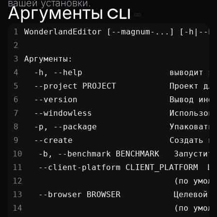
AnimationGraph
вашей установки.
Аргументы CLI
AnimationGraphManager
WonderlandEditor [--magnum-...] [-h|--h
AttributeAccessor
AudioClip
Аргументы:
Environment
  -h, --help                  выводит э
Font
  --project PROJECT           Проект дл
Material
  --version                   Вывод инф
MaterialManager
  --windowless                Использов
Mesh
  -p, --package               Упаковать
  --create                    Создать н
MeshAttributeAccessor
  -b, --benchmark BENCHMARK   Запустит
MeshManager
  --client-platform CLIENT_PLATFORM  Ц
MorphTargets
                              (по умол
Object3D
  --browser BROWSER           Целевой 
ParticleEffect
                              (по умол