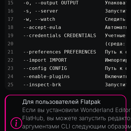
ParticleEffectManager
  -o, --output OUTPUT         Упаковат
Physics
  -s, --server                Запустит
  -w, --watch                 Следить 
Pipeline
  --accept-eula               Автомати
PipelineManager
  --credentials CREDENTIALS   Учетные 
ProbeVolumeScenario
                              (среда: 
ProbeVolumeScenarioManager
  --preferences PREFERENCES   Путь к ф
RayHit
  --import IMPORT             Импортир
Resource
  --config CONFIG             Путь к ф
ResourceManager
  --enable-plugins            Включить
  --inspect-brk               Запустит
Scene
SceneResource
Для пользователей Flatpak
Skin
Если вы установили Wonderland Editor
Texture
FlatHub
, вы можете запустить редакто
TextureManager
аргументами CLI следующим образом