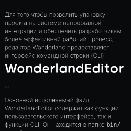
Exporting Models from Blender
AnimationComponent
Exporting Wonderland Engine Mesh as OBJ file
Для того чтобы позволить упаковку
BrokenComponent
проекта на системе непрерывной
Handling 3D Cursor Clicks
CollisionComponent
интеграции и обеспечить разработчикам
How to build XR-only Components
Component
более эффективный рабочий процесс,
Integrate the CrazyGames SDK
InputComponent
редактор Wonderland предоставляет
Integrate the VIVERSE Avatar SDK
LightComponent
интерфейс командной строки (CLI).
Introduction to Texture Atlasses
WonderlandEditor
MeshComponent
Loading GLTF/GLB at Runtime
ParticleEffectComponent
Rendering Simplified Chinese Characters
PhysXComponent
Spawning Objects at Runtime
TextComponent
Streaming .bin files at Runtime
Основной исполняемый файл
ViewComponent
Switching Scenes
WonderlandEditor содержит как функции
RESOURCES
пользовательского интерфейса, так и
Writing Components in Typescript
Animation
функции CLI. Он находится в папке
bin/
Writing JavaScript Libraries