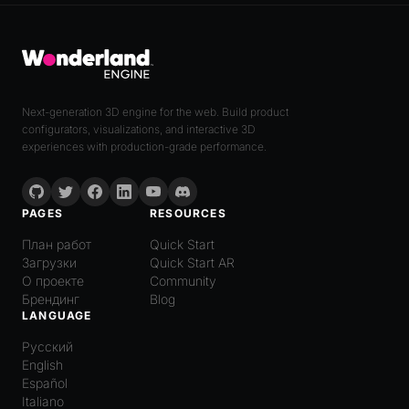
Next-generation 3D engine for the web. Build product
configurators, visualizations, and interactive 3D
experiences with production-grade performance.
PAGES
RESOURCES
План работ
Quick Start
Загрузки
Quick Start AR
О проекте
Community
Брендинг
Blog
LANGUAGE
Русский
English
Español
Italiano