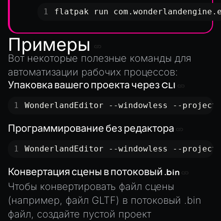
UTILS
flatpak run com.wonderlandengine.
BitSet
CBORReader
Примеры
DefaultPropertyCloner
Вот некоторые полезные команды для
Emitter
автоматизации рабочих процессов:
GLTFExtensions
Упаковка вашего проекта через CLI
Interfaces
WonderlandEditor --windowless --project
Logger
Программирование без редактора
math
RetainEmitter
WonderlandEditor --windowless --project
XRSessionState
Конвертация сцены в потоковый .bin
Чтобы конвертировать файл сцены
(например, файл GLTF) в
потоковый .bin
файл
, создайте пустой проект