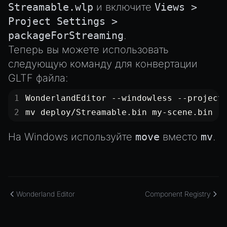
Streamable.wlp
и включите
Views >
Project Settings >
packageForStreaming
.
Теперь вы можете использовать
следующую команду для конвертации
GLTF файла:
WonderlandEditor --windowless --project
mv deploy/Streamable.bin my-scene.bin
На Windows используйте
move
вместо
mv
.
Wonderland Editor
Component Registry