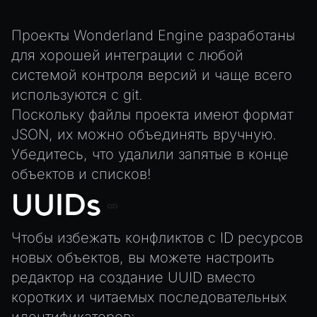
Exporting Models from Blender
AnimationComponent
Exporting Wonderland Engine Mesh as OBJ file
Проекты Wonderland Engine разработаны
BrokenComponent
для хорошей интеграции с любой
Handling 3D Cursor Clicks
CollisionComponent
системой контроля версий и чаще всего
How to build XR-only Components
Component
используются с
git
.
Integrate the CrazyGames SDK
InputComponent
Поскольку файлы проекта имеют формат
Integrate the VIVERSE Avatar SDK
LightComponent
JSON, их можно объединять вручную.
Introduction to Texture Atlasses
Убедитесь, что удалили запятые в конце
MeshComponent
Loading GLTF/GLB at Runtime
объектов и списков!
ParticleEffectComponent
Rendering Simplified Chinese Characters
UUIDs
PhysXComponent
Spawning Objects at Runtime
TextComponent
Streaming .bin files at Runtime
Чтобы избежать конфликтов с ID ресурсов
ViewComponent
новых объектов, вы можете настроить
Switching Scenes
редактор на создание UUID вместо
RESOURCES
Writing Components in Typescript
коротких и читаемых последовательных
Animation
Writing JavaScript Libraries