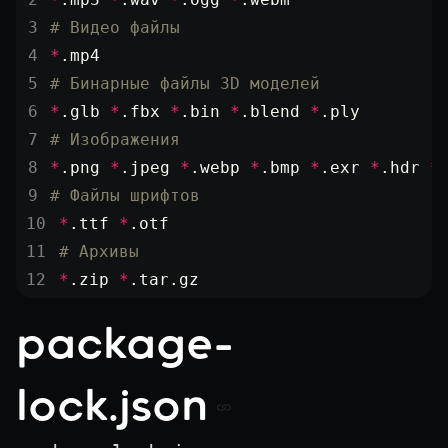
# Видео файлы
*
.mp4
# Бинарные файлы 3D моделей
*
.glb 
*
.fbx 
*
.bin 
*
.blend 
*
.ply
# Изображения
*
.png 
*
.jpeg 
*
.webp 
*
.bmp 
*
.exr 
*
.hdr 
*
# Файлы шрифтов
*
.ttf 
*
.otf
# Архивы
*
.zip 
*
.tar.gz
package-
lock.json