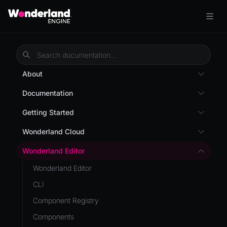
About
Overview
Documentation
Wonderland Engine
Custom Shaders
Getting Started
WebGL Performance
Getting Started
Wonderland Cloud
WebXR
Installation
Introduction
Wonderland Editor
WebXR Development
Quick Start
Servers
Wonderland Editor
Features
AR
Pages
CLI
Editor
AR (Zappar)
Cloud APIs
Component Registry
Optimizations
VR
Subscriptions
Components
Roadmap
Mixed Reality