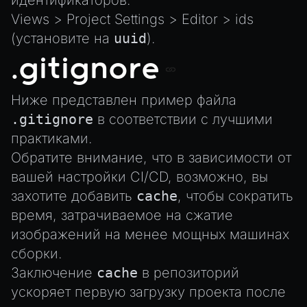
идентификаторов:
AnimationGraph
Views > Project Settings > Editor > ids
AnimationGraphManager
(установите на
uuid
).
AttributeAccessor
.gitignore
AudioClip
Environment
Ниже представлен пример файла
Font
.gitignore
в соответствии с лучшими
Material
практиками.
MaterialManager
Обратите внимание, что в зависимости от
вашей
настройки CI/CD
, возможно, вы
Mesh
захотите добавить
cache
, чтобы сократить
MeshAttributeAccessor
время, затрачиваемое на сжатие
MeshManager
изображений на менее мощных машинах
MorphTargets
сборки.
Object3D
Заключение
cache
в репозиторий
ParticleEffect
ускоряет первую загрузку проекта после