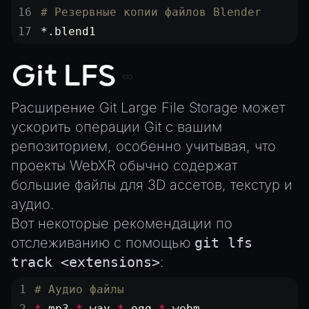
UTILS
# Резервные копии файлов Blender
BitSet
*.blend1
CBORReader
Git LFS
DefaultPropertyCloner
Emitter
Расширение Git Large File Storage может
GLTFExtensions
ускорить операции Git с вашим
Interfaces
репозиторием, особенно учитывая, что
Logger
проекты WebXR обычно содержат
большие файлы для 3D ассетов, текстур и
math
аудио.
RetainEmitter
Вот некоторые рекомендации по
XRSessionState
отслеживанию с помощью
git lfs
track <extensions>
:
# Аудио файлы
*
.mp3 
*
.wav 
*
.ogg 
*
.webm