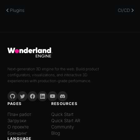
Plugins
CI/CD
Next-generation 3D engine for the web. Build product
configurators, visualizations, and interactive 3D
experiences with production-grade performance.
PAGES
RESOURCES
План работ
Quick Start
Загрузки
Quick Start AR
О проекте
Community
Брендинг
Blog
LANGUAGE