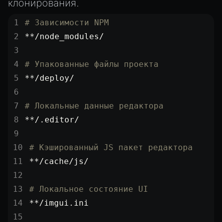
ParticleEffectManager
клонирования.
Physics
# Зависимости NPM
Pipeline
**/node_modules/
PipelineManager
# Упакованные файлы проекта
ProbeVolumeScenario
**/deploy/
ProbeVolumeScenarioManager
RayHit
# Локальные данные редактора
Resource
**/.editor/
ResourceManager
Scene
# Кэшированный JS пакет редактора
SceneResource
**/cache/js/
Skin
# Локальное состояние UI
Texture
**/imgui.ini
TextureManager