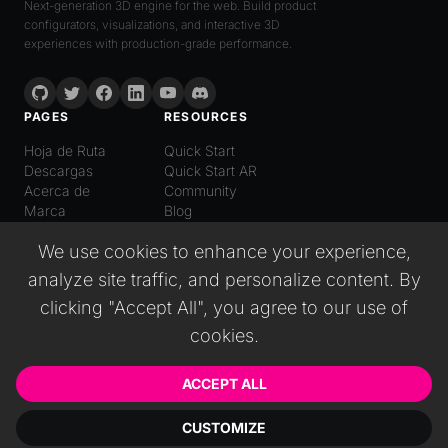
Next-generation 3D engine for the web. Build product
configurators, visualizations, and interactive 3D
experiences with production-grade performance.
PAGES
RESOURCES
Hoja de Ruta
Quick Start
Descargas
Quick Start AR
Acerca de
Community
Marca
Blog
LANGUAGE
We use cookies to enhance your experience,
Español
analyze site traffic, and personalize content. By
English
Italiano
clicking "Accept All", you agree to our use of
日本語
cookies.
Deutsch
普通话
Русский
ACCEPT ALL
CUSTOMIZE