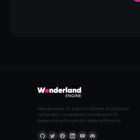
Next-generation 3D engine for the web. Build product
configurators, visualizations, and interactive 3D
experiences with production-grade performance.