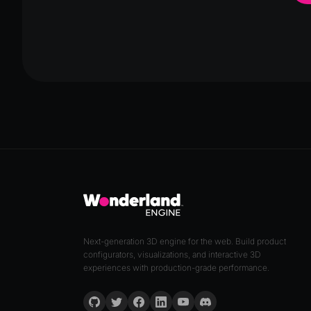
Next-generation 3D engine for the web. Build product
configurators, visualizations, and interactive 3D
experiences with production-grade performance.