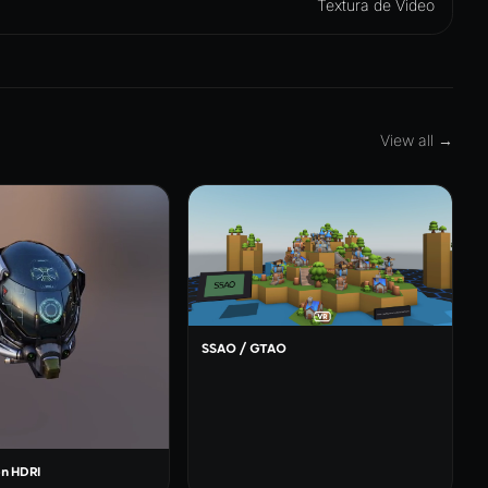
Textura de Video
View all →
SSAO / GTAO
n HDRI