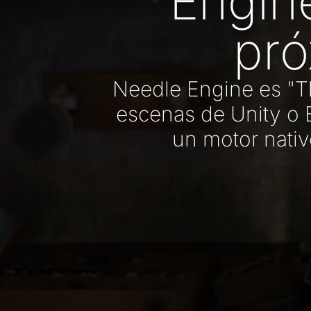
Engin
pró
Needle Engine es "T
escenas de Unity o
un motor nativ