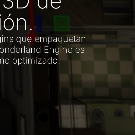
 3D de
ión.
ugins que empaquetan
onderland Engine es
ime optimizado.