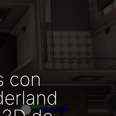
s con
erland