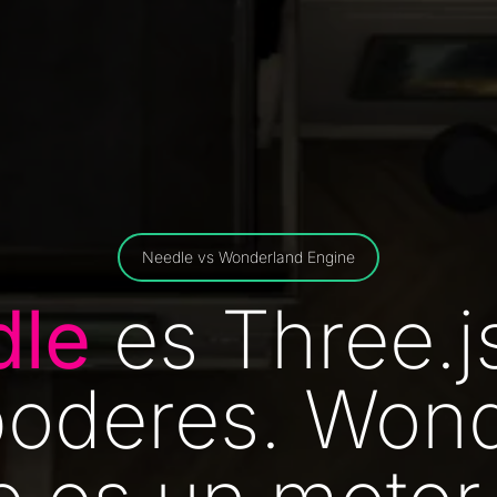
Needle vs Wonderland Engine
dle
es Three.j
poderes. Wond