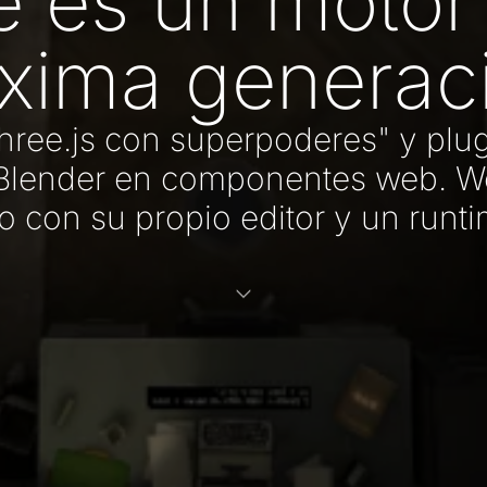
e es un motor
xima generac
hree.js con superpoderes" y pl
 Blender en componentes web. W
o con su propio editor y un runt