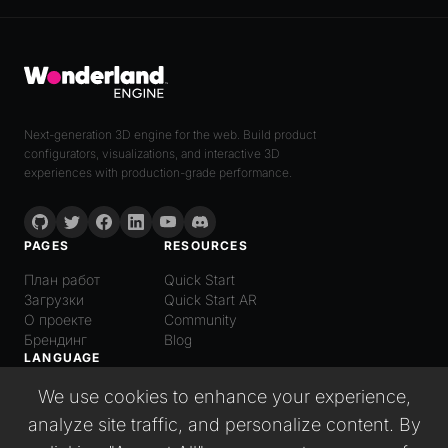
Next-generation 3D engine for the web. Build product
configurators, visualizations, and interactive 3D
experiences with production-grade performance.
PAGES
RESOURCES
План работ
Quick Start
Загрузки
Quick Start AR
О проекте
Community
Брендинг
Blog
LANGUAGE
Русский
We use cookies to enhance your experience,
English
analyze site traffic, and personalize content. By
Español