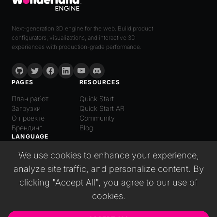
Next-generation 3D engine for the web. Build product
configurators, visualizations, and interactive 3D
experiences with production-grade performance.
PAGES
RESOURCES
План работ
Quick Start
Загрузки
Quick Start AR
О проекте
Community
Брендинг
Blog
LANGUAGE
Русский
We use cookies to enhance your experience,
English
analyze site traffic, and personalize content. By
Español
clicking "Accept All", you agree to our use of
Italiano
日本語
cookies.
Deutsch
普通话