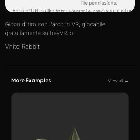
Gioco di tiro con l'arco in VR, giocabile
gratuitamente su heyVR.io.
Vhite Rabbit
More Examples
View all →