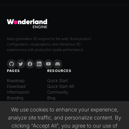
Next-generation 3D engine for the web. Build product
configurators, visualizations, and interactive 3D
experiences with production-grade performance.
PAGES
RESOURCES
Roadmap
Quick Start
Download
Quick Start AR
Informazioni
Community
Branding
Blog
LANGUAGE
We use cookies to enhance your experience,
Italiano
analyze site traffic, and personalize content. By
English
Español
clicking "Accept All", you agree to our use of