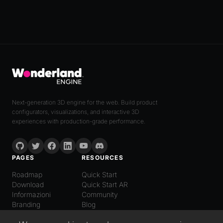
Next-generation 3D engine for the web. Build product
configurators, visualizations, and interactive 3D
experiences with production-grade performance.
PAGES
RESOURCES
Roadmap
Quick Start
Download
Quick Start AR
Informazioni
Community
Branding
Blog
LANGUAGE