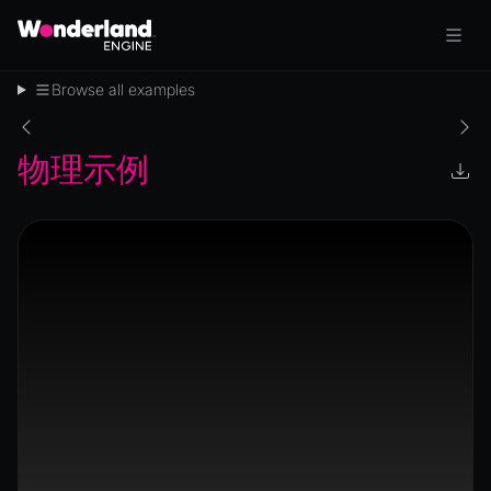
Browse all examples
物理示例