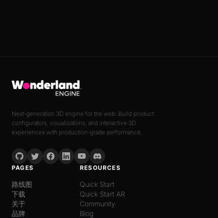
Next-generation 3D engine for the web. Build product
configurators, visualizations, and interactive 3D
experiences with production-grade performance.
PAGES
RESOURCES
路线图
Quick Start
下载
Quick Start AR
关于
Community
品牌
Blog