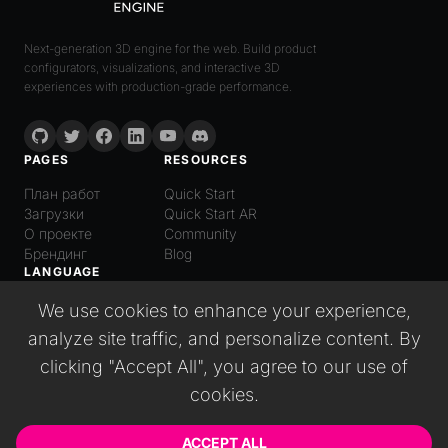
Next-generation 3D engine for the web. Build product
configurators, visualizations, and interactive 3D
experiences with production-grade performance.
PAGES
RESOURCES
План работ
Quick Start
Загрузки
Quick Start AR
О проекте
Community
Брендинг
Blog
LANGUAGE
Русский
We use cookies to enhance your experience,
English
analyze site traffic, and personalize content. By
Español
clicking "Accept All", you agree to our use of
Italiano
日本語
cookies.
Deutsch
普通话
ACCEPT ALL