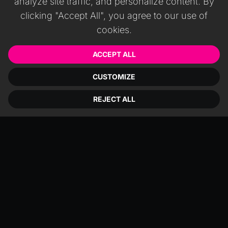
analyze site traffic, and personalize content. By
clicking "Accept All", you agree to our use of
cookies.
ACCEPT ALL
CUSTOMIZE
REJECT ALL
Three.js отлично подходит для
изучения WebGL и рендеринга
одной модели в AR, но увеличение
масштаба может быть сложным.
Разработчикам приходится