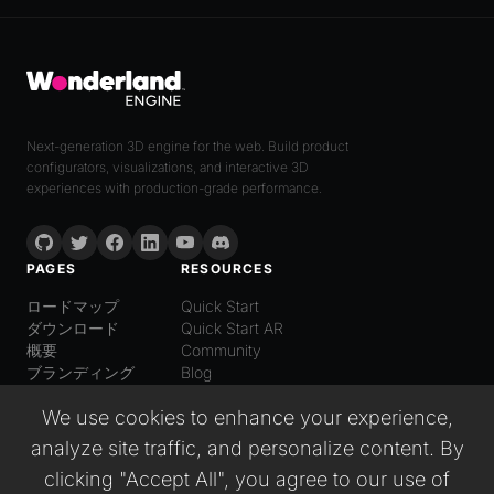
Next-generation 3D engine for the web. Build product
configurators, visualizations, and interactive 3D
experiences with production-grade performance.
PAGES
RESOURCES
ロードマップ
Quick Start
ダウンロード
Quick Start AR
概要
Community
ブランディング
Blog
LANGUAGE
We use cookies to enhance your experience,
日本語
analyze site traffic, and personalize content. By
English
Español
clicking "Accept All", you agree to our use of