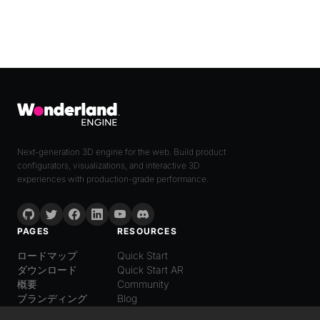
Next-generation 3D engine for the web. Build product
configurators, visualizations, and interactive 3D
experiences with production-grade performance.
PAGES
RESOURCES
ロードマップ
Quick Start
ダウンロード
Quick Start AR
概要
Community
ブランディング
Blog
LANGUAGE