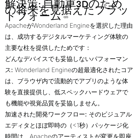
解決策: 自動車3Dのため
の将来を見据えたプラッ
トフォーム
ApacheがWonderland Engineを選択した理由
は、成功するデジタルマーケティング体験の
主要な柱を提供したためです：
どんなデバイスでも妥協しないパフォーマン
ス:
Wonderland Engineの超最適化されたコア
は、ブラウザ内で流動的でアプリのような体
験を直接提供し、低スペックハードウェアで
も機能や視覚品質を妥協しません。
加速された開発ワークフロー:
そのビジュアル
エディタとほぼ即時の（<1秒）パッケージ化
時間は、Apacheのアーティストが変更を即座