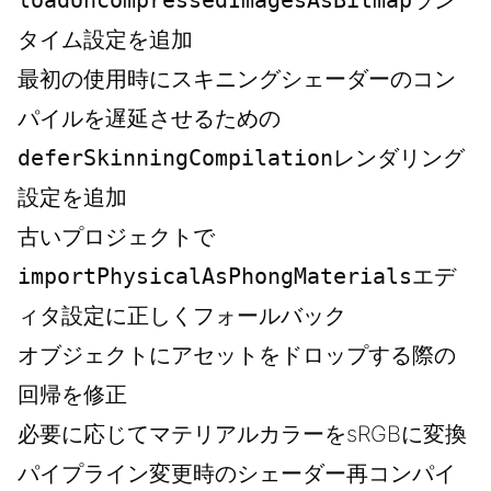
loadUncompressedImagesAsBitmap
ラン
タイム設定を追加
最初の使用時にスキニングシェーダーのコン
パイルを遅延させるための
deferSkinningCompilation
レンダリング
設定を追加
古いプロジェクトで
importPhysicalAsPhongMaterials
エデ
ィタ設定に正しくフォールバック
オブジェクトにアセットをドロップする際の
回帰を修正
必要に応じてマテリアルカラーをsRGBに変換
パイプライン変更時のシェーダー再コンパイ