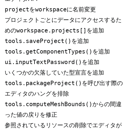
project
を
workspace
に名前変更
プロジェクトごとにデータにアクセスするた
めの
workspace.projects[]
を追加
tools.saveProject()
を追加
tools.getComponentTypes()
を追加
ui.inputTextPassword()
を追加
いくつかの欠落していた型宣言を追加
tools.packageProject()
を呼び出す際の
エディタのハングを排除
tools.computeMeshBounds()
からの間違
った値の戻りを修正
参照されているリソースの削除でエディタが