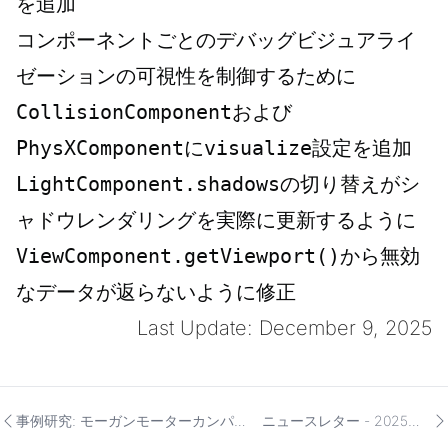
を追加
コンポーネントごとのデバッグビジュアライ
ゼーションの可視性を制御するために
CollisionComponent
および
PhysXComponent
に
visualize
設定を追加
LightComponent.shadows
の切り替えがシ
ャドウレンダリングを実際に更新するように
ViewComponent.getViewport()
から無効
なデータが返らないように修正
Last Update: December 9, 2025
事例研究: モーガンモーターカンパニ
ニュースレター - 2025年11
ーとApache
月21日号