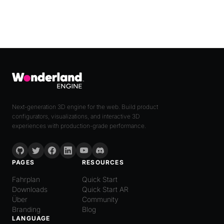
Next-generation 3D engine for the web. Build product
configurators, visualizations, and interactive 3D
experiences with production-grade performance.
PAGES
RESOURCES
Fahrplan
Quick Start
Downloads
Quick Start AR
Über
Community
Branding
Blog
LANGUAGE