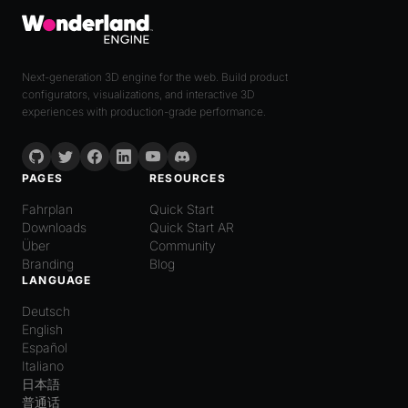
Next-generation 3D engine for the web. Build product
configurators, visualizations, and interactive 3D
experiences with production-grade performance.
PAGES
RESOURCES
Fahrplan
Quick Start
Downloads
Quick Start AR
Über
Community
Branding
Blog
LANGUAGE
Deutsch
English
Español
Italiano
日本語
普通话