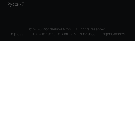
Русский
© 2026 Wonderland GmbH. All rights reserved.
Impressum
EULA
Datenschutzerklärung
Nutzungsbedingungen
Cookies