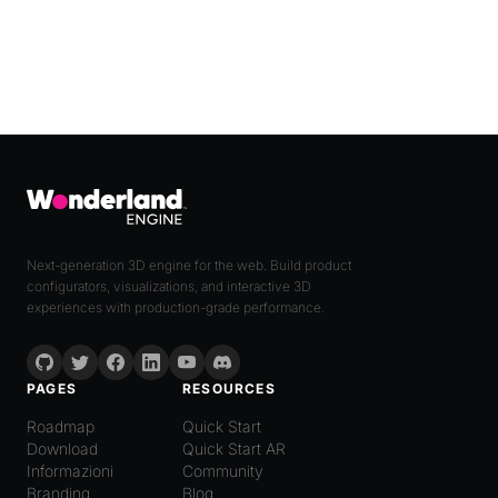
Next-generation 3D engine for the web. Build product
configurators, visualizations, and interactive 3D
experiences with production-grade performance.
PAGES
RESOURCES
Roadmap
Quick Start
Download
Quick Start AR
Informazioni
Community
Branding
Blog