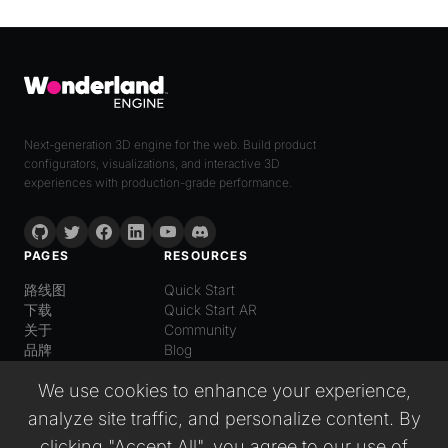
Next-generation 3D engine for the web. Build product
configurators, visualizations, and interactive 3D
experiences with production-grade performance.
PAGES
RESOURCES
路线图
Quick Start
下载
Quick Start AR
关于
Community
品牌
Blog
LANGUAGE
We use cookies to enhance your experience,
普通话
analyze site traffic, and personalize content. By
English
Español
clicking "Accept All", you agree to our use of