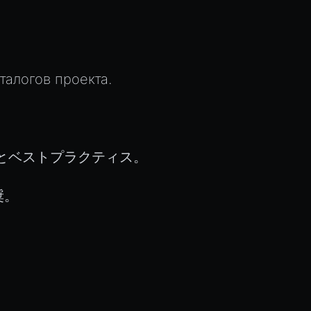
талогов проекта.
ガイドとベストプラクティス。
奨。