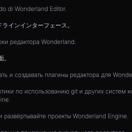
ndo di Wonderland Editor.
のコマンドラインインターフェース。
ки редактора Wonderland.
界面。
ать и создавать плагины редактора для Wonder
тики по использованию git и других систем к
ine.
и развёртывайте проекты Wonderland Engine.