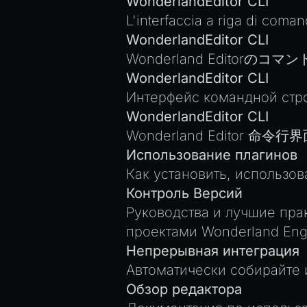
WonderlandEditor CLI
L'interfaccia a riga di coma
WonderlandEditor CLI
Wonderland Editor
WonderlandEditor CLI
Интерфейс командной стро
WonderlandEditor CLI
Wonderland Editor 命令行
Использование плагинов
Как установить, использов
Контроль Версий
Руководства и лучшие прак
проектами Wonderland Eng
Непрерывная интеграция
Автоматически собирайте 
Обзор редактора