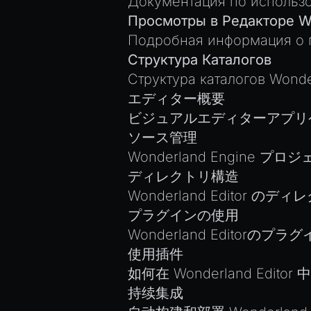
Документация по использ
Просмотры в Редакторе W
Подробная информация о п
Структура Каталогов
Структура каталогов Wonde
エディター概要
ビジュアルエディターアプリ
ソース管理
Wonderland Engin
ディレクトリ構造
Wonderland Edito
プラグインの使用
Wonderland Edito
使用插件
如何在 Wonderland Ed
持续集成