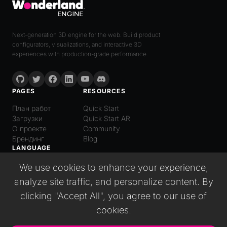
Next-generation 3D engine for the web. Build product
configurators, visualizations, and interactive 3D
experiences with production-grade performance.
PAGES
RESOURCES
План работ
Quick Start
Загрузки
Quick Start AR
О проекте
Community
Брендинг
Blog
LANGUAGE
Русский
We use cookies to enhance your experience,
English
analyze site traffic, and personalize content. By
Español
clicking "Accept All", you agree to our use of
Italiano
日本語
cookies.
Deutsch
普通话