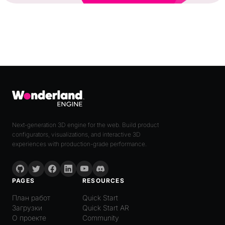
Next-generation 3D engine for the web. Build product
configurators, visualizations, and interactive 3D
experiences with production-grade performance.
PAGES
RESOURCES
План работ
Quick Start
Загрузки
Quick Start AR
О проекте
Community