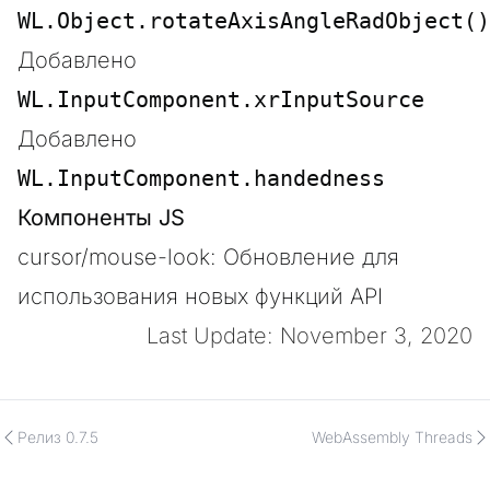
WL.Object.rotateAxisAngleRadObject()
Добавлено
WL.InputComponent.xrInputSource
Добавлено
WL.InputComponent.handedness
Компоненты JS
cursor/mouse-look: Обновление для
использования новых функций API
Last Update: November 3, 2020
Релиз 0.7.5
WebAssembly Threads