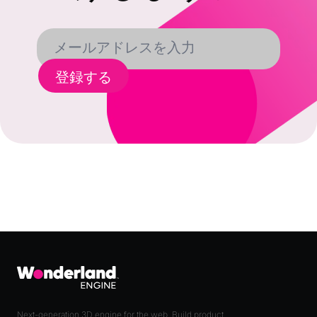
登録する
Next-generation 3D engine for the web. Build product