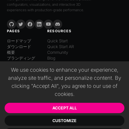
configurators, visualizations, and interactive 3D
experiences with production-grade performance.
PAGES
RESOURCES
ロードマップ
Quick Start
ダウンロード
Quick Start AR
概要
Community
ブランディング
Blog
LANGUAGE
We use cookies to enhance your experience,
日本語
analyze site traffic, and personalize content. By
English
Español
clicking "Accept All", you agree to our use of
Italiano
cookies.
Deutsch
普通话
Русский
ACCEPT ALL
CUSTOMIZE