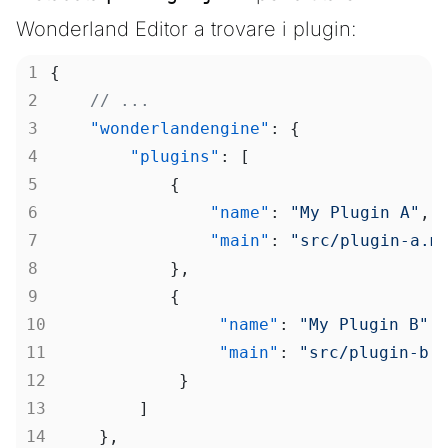
Wonderland Editor a trovare i plugin:
{
    // ...
    "wonderlandengine"
: {
        "plugins"
: [
            {
                "name"
: 
"My Plugin A"
,
                "main"
: 
"src/plugin-a.m
            },
            {
                "name"
: 
"My Plugin B"
,
                "main"
: 
"src/plugin-b.
            }
        ]
    },