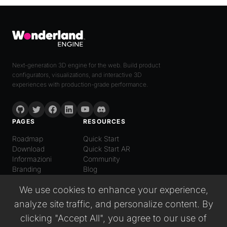
Next-generation 3D engine for the web. Build product
configurators, visualizations, and interactive 3D
experiences with production-grade performance.
PAGES
RESOURCES
Roadmap
Quick Start
Download
Quick Start AR
Informazioni
Community
Branding
Blog
LANGUAGE
We use cookies to enhance your experience,
Italiano
analyze site traffic, and personalize content. By
English
Español
clicking "Accept All", you agree to our use of
日本語