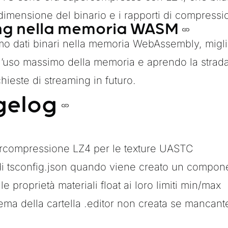
 dimensione del binario e i rapporti di compressi
ng nella memoria WASM
mo dati binari nella memoria WebAssembly, migl
l’uso massimo della memoria e aprendo la strada
ichieste di streaming in futuro.
gelog
rcompressione LZ4 per le texture UASTC
i tsconfig.json quando viene creato un compon
le proprietà materiali float ai loro limiti min/max
blema della cartella .editor non creata se mancant