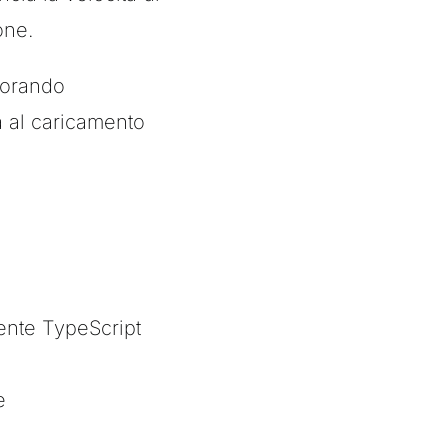
one.
iorando
 al caricamento
ente TypeScript
e