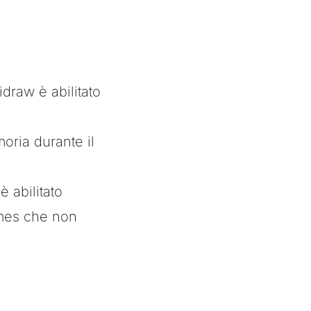
idraw è abilitato
oria durante il
è abilitato
ames che non