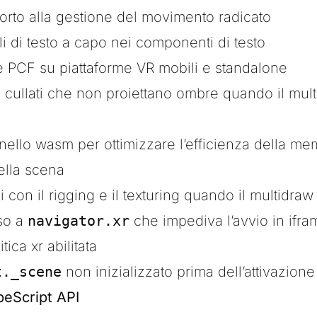
rto alla gestione del movimento radicato
i di testo a capo nei componenti di testo
 PCF su piattaforme VR mobili e standalone
i cullati che non proiettano ombre quando il mult
 nello wasm per ottimizzare l’efficienza della mem
ella scena
i con il rigging e il texturing quando il multidraw 
sso a
navigator.xr
che impediva l’avvio in ifr
tica xr abilitata
t._scene
non inizializzato prima dell’attivazione
peScript API