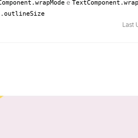
Component.wrapMode
e
TextComponent.wra
t.outlineSize
Last 