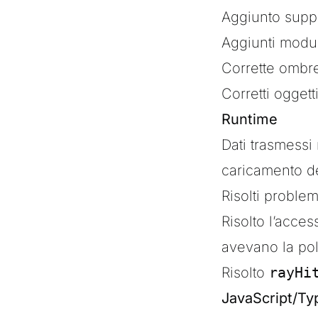
Aggiunto suppo
Aggiunti modul
Corrette ombre
Corretti oggett
Runtime
Dati trasmessi
caricamento d
Risolti problem
Risolto l’acce
avevano la poli
Risolto
rayHi
JavaScript/Ty