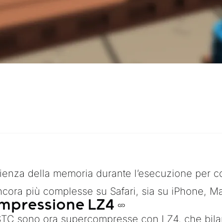
ienza della memoria durante l’esecuzione per c
ncora più complesse su Safari, sia su iPhone, M
mpressione LZ4
TC sono ora supercompresse con LZ4, che bilanc