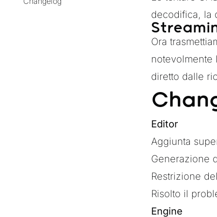
Changelog
decodifica, la
Streami
Ora trasmettia
notevolmente 
diretto dalle r
Chan
Editor
Aggiunta supe
Generazione d
Restrizione del
Risolto il pro
Engine