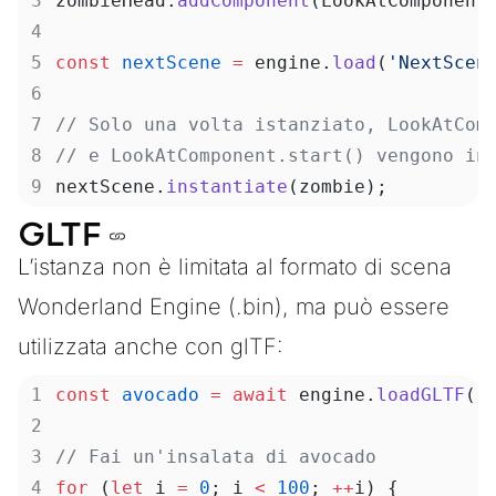
zombieHead.
addComponent
(LookAtComponent
const
 nextScene
 =
 engine.
load
(
'NextScen
// Solo una volta istanziato, LookAtCom
// e LookAtComponent.start() vengono in
nextScene.
instantiate
(zombie);
GLTF
L’istanza non è limitata al formato di scena
Wonderland Engine (.bin), ma può essere
utilizzata anche con glTF:
const
 avocado
 =
 await
 engine.
loadGLTF
(
'
// Fai un'insalata di avocado
for
 (
let
 i 
=
 0
; i 
<
 100
; 
++
i) {