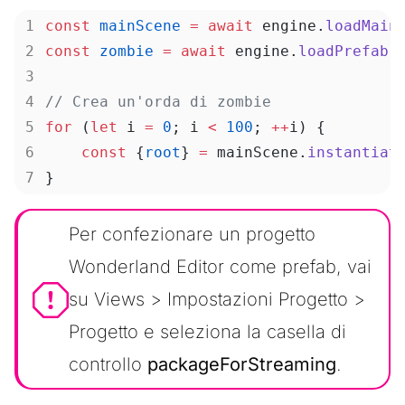
const
 mainScene
 =
 await
 engine.
loadMain
const
 zombie
 =
 await
 engine.
loadPrefab
(
// Crea un'orda di zombie
for
 (
let
 i 
=
 0
; i 
<
 100
; 
++
i) {
    const
 {
root
} 
=
 mainScene.
instantiat
}
Per confezionare un progetto
Wonderland Editor come prefab, vai
su Views > Impostazioni Progetto >
Progetto e seleziona la casella di
controllo
packageForStreaming
.