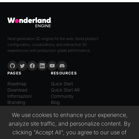
Next-generation 3D engine for the web. Build product
configurators, visualizations, and interactive 3D
experiences with production-grade performance.
PAGES
RESOURCES
Roadmap
Quick Start
Download
Quick Start AR
Informazioni
Community
Branding
Blog
LANGUAGE
We use cookies to enhance your experience,
Italiano
analyze site traffic, and personalize content. By
English
Español
clicking "Accept All", you agree to our use of
日本語