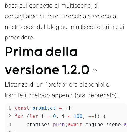
basa sul concetto di multiscene, ti
consigliamo di dare un’occhiata veloce al
nostro
post del blog sul multiscene
prima di
procedere.
Prima della
versione 1.2.0
L’istanza di un “prefab” era disponibile
tramite il metodo
append
(ora deprecato):
const
 promises
 =
 [];
for
 (
let
 i 
=
 0
; i 
<
 100
; 
++
i) {
    promises.
push
(
await
 engine.scene.
ap