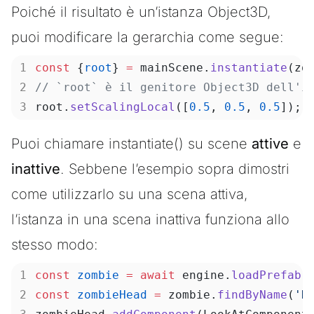
Poiché il risultato è un’istanza
Object3D
,
puoi modificare la gerarchia come segue:
const
 {
root
} 
=
 mainScene.
instantiate
(zo
// `root` è il genitore Object3D dell'i
root.
setScalingLocal
([
0.5
, 
0.5
, 
0.5
]);
Puoi chiamare
instantiate()
su scene
attive
e
inattive
. Sebbene l’esempio sopra dimostri
come utilizzarlo su una scena attiva,
l’istanza in una scena inattiva funziona allo
stesso modo:
const
 zombie
 =
 await
 engine.
loadPrefab
(
const
 zombieHead
 =
 zombie.
findByName
(
'H