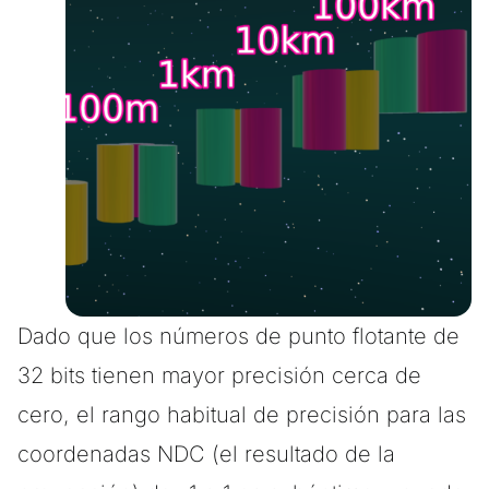
Dado que los números de punto flotante de
32 bits tienen mayor precisión cerca de
cero, el rango habitual de precisión para las
coordenadas NDC (el resultado de la