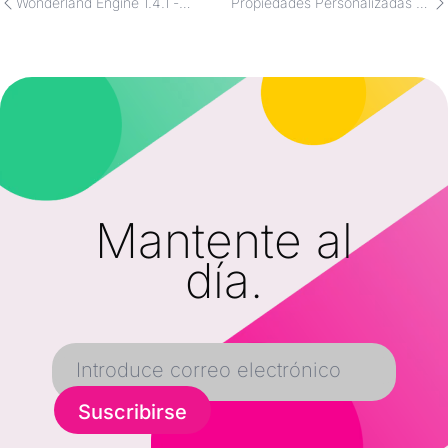
Wonderland Engine 1.4.1 -
Propiedades Personalizadas de
Correcciones y Optimizaciones
Registro y Matriz para
Impactantes
Componentes
Mantente al
día.
Suscribirse