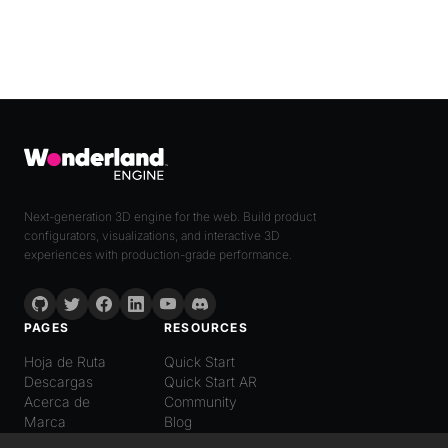
Next-generation 3D engine for the web. Build product
configurators, visualizations, and interactive 3D
experiences with production-grade performance.
PAGES
RESOURCES
Hoja de Ruta
Quick Start
Descargas
Quick Start AR
Acerca de
Community
Marca
Blog
LANGUAGE