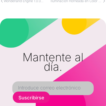
Wonderland Engine 1.0.0
Iluminación Horneada en Color de
JavaScript Migration
Vértice con Wonderland Engine
Mantente al
día.
Suscribirse