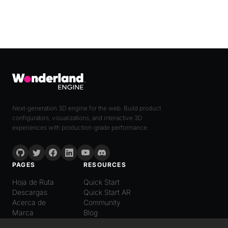
Next-generation 3D engine for the web. Build product
configurators, visualizations, and interactive 3D
experiences with production-grade performance.
PAGES
RESOURCES
Hoja de Ruta
Quick Start
Descargas
Quick Start AR
Acerca de
Community
Marca
Blog
LANGUAGE