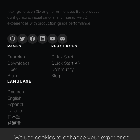
Next-generation 3D engine for the web. Build product
configurators, visualizations, and interactive 3D
experiences with production-grade performance.
PAGES
RESOURCES
Fahrplan
Quick Start
Downloads
Quick Start AR
Über
Community
Branding
Blog
LANGUAGE
Deutsch
English
Español
Italiano
日本語
普通话
Русский
We use cookies to enhance your experience,