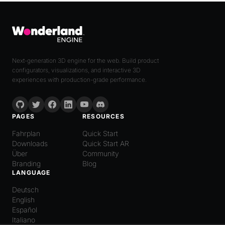
Next-generation 3D engine for the web. Build product
configurators, visualizations, and interactive 3D
experiences with production-grade performance.
PAGES
RESOURCES
Fahrplan
Quick Start
Downloads
Quick Start AR
Über
Community
Branding
Blog
LANGUAGE
Deutsch
English
Español
Italiano